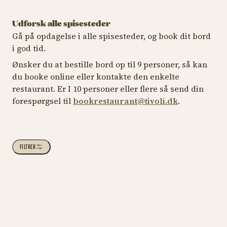
Udforsk alle spisesteder
Gå på opdagelse i alle spisesteder, og book dit bord
i god tid.
Ønsker du at bestille bord op til 9 personer, så kan
du booke online eller kontakte den enkelte
restaurant. Er I 10 personer eller flere så send din
forespørgsel til
bookrestaurant@tivoli.dk
.
RESTAURANT
RESTAURANT
RESTAURANT
IS & SØDT
A Hereford
Anarkist Bar
FILTRER
Apollo Grill og
Beefstouw
THE PAGODA
IS & SØDT
Brew
Arkadens Isbod
Øl og pizza i topklasse
Et moderne steakhouse
med nerve & kant
IS & SØDT
BAR
AT
Bazar Isen
Friskbrygget øl og
Et festfyrværkeri af søde
RESTAURANT
lækkerier fra grillen
fristelser
IS & SØDT
A Hereford Beefstouw
An
Ben & Jerry's
Biergarten
Atsushi Tanaka leverer
Is og slik i orientalske
Brdr. Price i
progressiv gastronomi
omgivelser
IS & SØDT
IS & SØDT
Apollo Grill og Brew
Ar
Bolchekogeriet
Tivoli
Iskolde favoritter og
Skummende øl og
med japansk præcision
varme drikke
autentisk alpestemning
og kompromisløs
CAFÉ
TIVOLI FOOD HALL