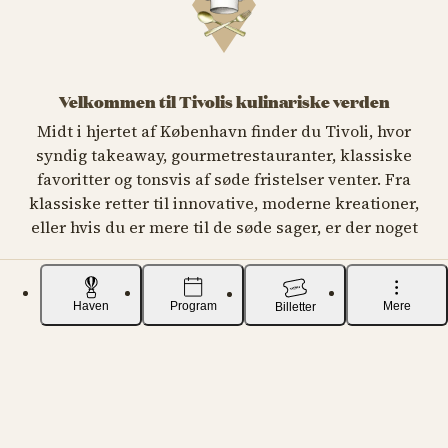
Velkommen til Tivolis kulinariske verden
Midt i hjertet af København finder du Tivoli, hvor
syndig takeaway, gourmetrestauranter, klassiske
favoritter og tonsvis af søde fristelser venter. Fra
klassiske retter til innovative, moderne kreationer,
eller hvis du er mere til de søde sager, er der noget
for enhver smag.
Uanset om du leder efter en hurtig bid mad eller en
omfattende kulinarisk oplevelse, byder Tivoli på et
Haven
Program
Mere
Billetter
væld af muligheder. Forkæl dig selv med alt fra
smagfulde gourmetretter til lækre snacks og
desserter, mens du nyder den unikke atmosfære i
Haven.