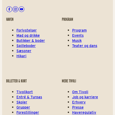
Facebook
Instagram
Youtube
HAVEN
PROGRAM
Forlystelser
Program
Mad og drikke
Events
Butikker & boder
Musik
Spilleboder
Teater og dans
Sæsoner
Hikari
BILLETTER & KORT
MERE TIVOLI
Tivolikort
Om Tivoli
Entré & Turpas
Job og karriere
Skoler
Erhverv
Grupper
Presse
Forestillinger
Haveregulativ