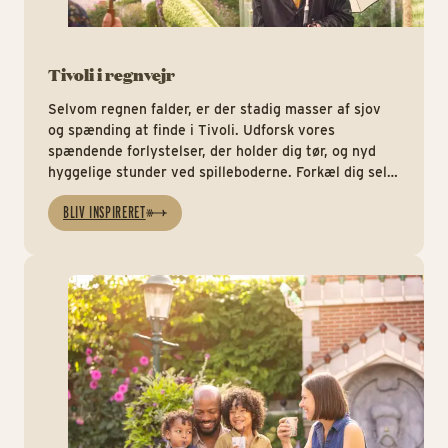
Tivoli i regnvejr
Selvom regnen falder, er der stadig masser af sjov
og spænding at finde i Tivoli. Udforsk vores
spændende forlystelser, der holder dig tør, og nyd
hyggelige stunder ved spilleboderne. Forkæl dig selv
med lækker mad eller søde sager i vores caféer, og
BLIV INSPIRERET
find det perfekte minde i vores butikker.
Tiv