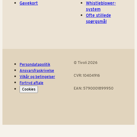
Gavekort
Whistleblower-
system
Ofte stillede
spørgsmål
© Tivoli 2026
Persondatapolitik
Ansvarsfraskrivelse
CVR: 10404916
Vilkår og betingelser
Fortryd aftale
EAN: 5790001899950
Cookies