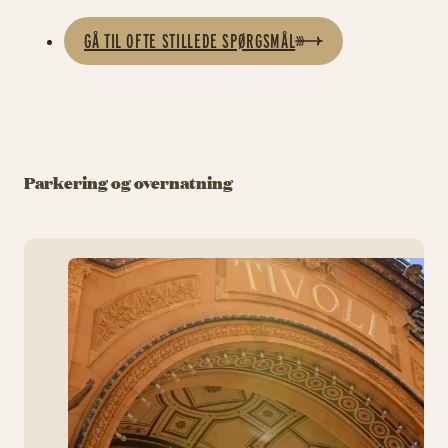
GÅ TIL OFTE STILLEDE SPØRGSMÅL
Parkering og overnatning
Pa