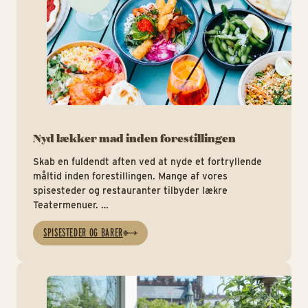
Nyd lækker mad inden forestillingen
Skab en fuldendt aften ved at nyde et fortryllende
måltid inden forestillingen. Mange af vores
spisesteder og restauranter tilbyder lækre
Teatermenuer.
Der er naturligvis også rig mulighed for at varme op
SPISESTEDER OG BARER
med en drink i smukke omgivelser.
Ov