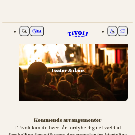
DA
Vælg sprog
Mit Tivoli
Billette
Teater & dans
Kommende arrangementer
I Tivoli kan du hvert år fordybe dig i et væld af
forskellige forestillinger, der spænder fra hjertelige