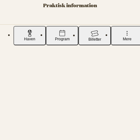
Praktisk information
Haven
Program
Mere
Billetter
Bar/restauranter
Garderobe i Salene
Åbningstider i Salene