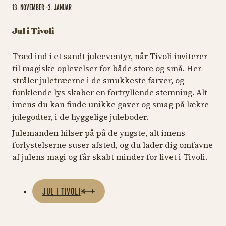
13. NOVEMBER -3. JANUAR
Jul i Tivoli
Træd ind i et sandt juleeventyr, når Tivoli inviterer
til magiske oplevelser for både store og små. Her
stråler juletræerne i de smukkeste farver, og
funklende lys skaber en fortryllende stemning. Alt
imens du kan finde unikke gaver og smag på lækre
julegodter, i de hyggelige juleboder.
Julemanden hilser på på de yngste, alt imens
forlystelserne suser afsted, og du lader dig omfavne
af julens magi og får skabt minder for livet i Tivoli.
JUL I TIVOLI