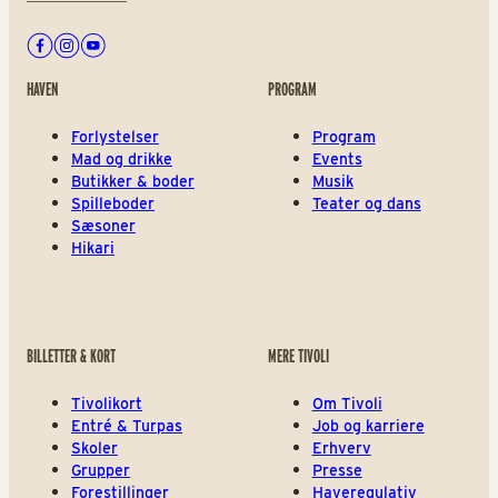
Facebook
Instagram
Youtube
HAVEN
PROGRAM
Forlystelser
Program
Mad og drikke
Events
Butikker & boder
Musik
Spilleboder
Teater og dans
Sæsoner
Hikari
BILLETTER & KORT
MERE TIVOLI
Tivolikort
Om Tivoli
Entré & Turpas
Job og karriere
Skoler
Erhverv
Grupper
Presse
Forestillinger
Haveregulativ