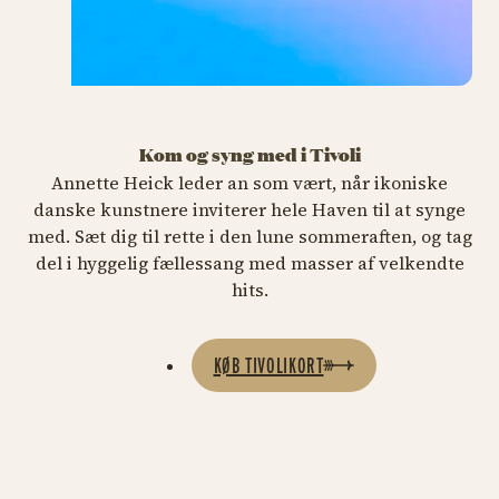
Syng med i Tivoli
Kom og syng med i Tivoli
Annette Heick leder an som vært, når ikoniske
danske kunstnere inviterer hele Haven til at synge
med. Sæt dig til rette i den lune sommeraften, og tag
del i hyggelig fællessang med masser af velkendte
MUSIK
hits.
Julie Berthelsen,
Søs Fenger &
Annette Heick
KØB TIVOLIKORT
13. september kl. 17.00
KØB TIVOLIKORT
Julie Berthelsen, Søs Fenger