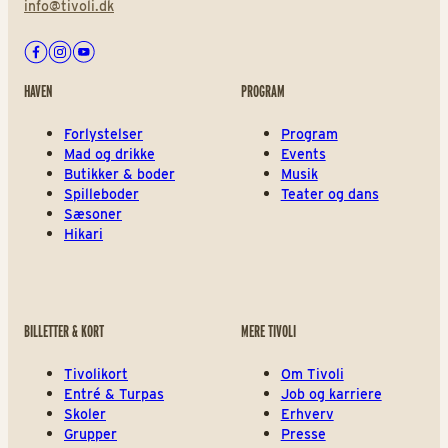
info@tivoli.dk
Facebook
Instagram
Youtube
HAVEN
PROGRAM
Forlystelser
Program
Mad og drikke
Events
Butikker & boder
Musik
Spilleboder
Teater og dans
Sæsoner
Hikari
BILLETTER & KORT
MERE TIVOLI
Tivolikort
Om Tivoli
Entré & Turpas
Job og karriere
Skoler
Erhverv
Grupper
Presse