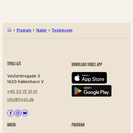
Program
Teater
Tivolirevyen
TIVOLI A/S
DOWNLOAD VORES APP
Vesterbrogade 3
App store
1620 København V
+45 33 15 10 01
Play store
info@tivoli.dk
Facebook
Instagram
Youtube
HAVEN
PROGRAM