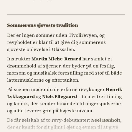
Sommerens sjoveste tradition
Der er ingen sommer uden Tivolirevyen, og
revyholdet er klar til at give dig sommerens
sjoveste oplevelse i Glassalen.
Instruktør
Martin Miehe-Renard
har samlet et
drømmehold af stjerner, der byder på en festlig,
morsom og musikalsk forestilling med stof til både
lattermusklerne og eftertanken.
På scenen møder du de erfarne revykonger
Henrik
Lykkegaard
og
Niels Ellegaard
– to mestre i timing
og komik, der kender hinanden til fingerspidserne
og altid leverer grin på højeste niveau.
De får selskab af to revy-debutanter:
Neel Rønholt
,
der er kendt for sit glimt i øjet og evnen til at give