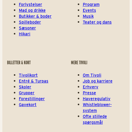
Forlystelser
Program
Mad og drikke
Events
Butikker & boder
Musik
Spilleboder
Teater og dans
Sæsoner
Hikari
BILLETTER & KORT
MERE TIVOLI
Tivolikort
Om Tivoli
Entré & Turpas
Job og karriere
Skoler
Erhverv
Grupper
Presse
Forestillinger
Haveregulativ
Gavekort
Whistleblower-
system
Ofte stillede
spørgsmål