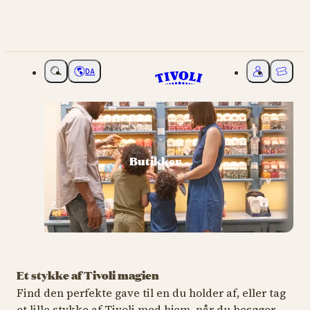
DA
Vælg sprog
Mit Tivoli
Billette
Butikker
Et stykke af Tivoli magien
Find den perfekte gave til en du holder af, eller tag
et lille stykke af Tivoli med hjem, når du besøger