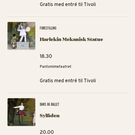
Gratis med entré til Tivoli
Ha
FORESTILLING
Harlekin Mekanisk Statue
18.30
Pantomimeteatret
Gratis med entré til Tivoli
Syl
DANS OG BALLET
Sylfiden
20.00