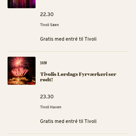
22.30
Tivoli Søen
Gratis med entré til Tivoli
Tiv
SHOW
Tivolis Lørdags Fyrværkeri ser
rødt!
23.30
Tivoli Haven
Gratis med entré til Tivoli