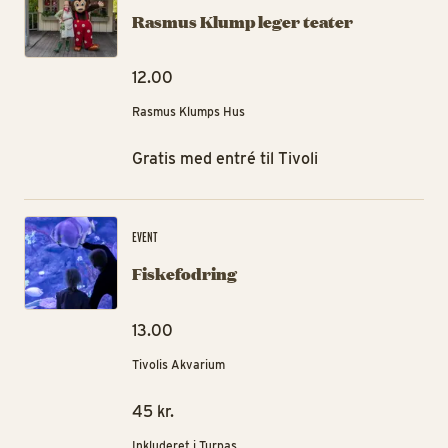
Rasmus Klump leger teater
12.00
Rasmus Klumps Hus
Gratis med entré til Tivoli
Fis
EVENT
Fiskefodring
13.00
Tivolis Akvarium
45 kr.
Inkluderet i Turpas