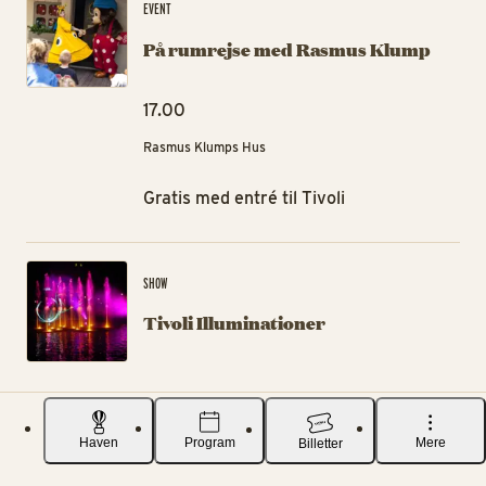
EVENT
På rumrejse med Rasmus Klump
17.00
Rasmus Klumps Hus
Gratis med entré til Tivoli
Tiv
SHOW
Tivoli Illuminationer
22.30
Tivoli Søen
Haven
Program
Mere
Billetter
Gratis med entré til Tivoli