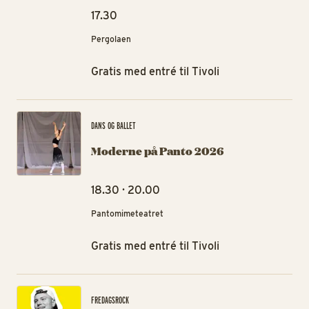
17.30
Pergolaen
Gratis med entré til Tivoli
Mo
DANS OG BALLET
Moderne på Panto 2026
18.30 · 20.00
Pantomimeteatret
Gratis med entré til Tivoli
DJ:
FREDAGSROCK