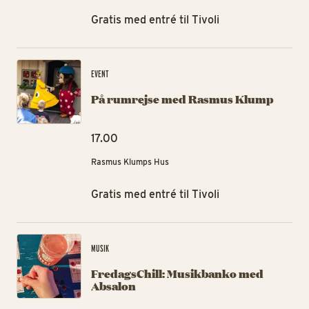
Gratis med entré til Tivoli
På
EVENT
På rumrejse med Rasmus Klump
17.00
Rasmus Klumps Hus
Gratis med entré til Tivoli
Fr
MUSIK
FredagsChill: Musikbanko med
Absalon