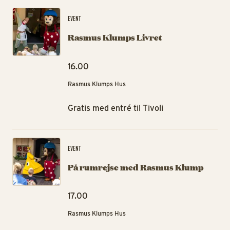
Ra
EVENT
Rasmus Klumps Livret
16.00
Rasmus Klumps Hus
Gratis med entré til Tivoli
På
EVENT
På rumrejse med Rasmus Klump
17.00
Rasmus Klumps Hus