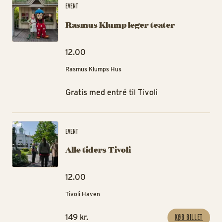
EVENT
Rasmus Klump leger teater
12.00
Rasmus Klumps Hus
Gratis med entré til Tivoli
All
EVENT
Alle tiders Tivoli
12.00
Tivoli Haven
KØB BILLET
149 kr.