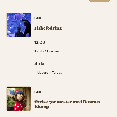
Fis
EVENT
Fiskefodring
13.00
Tivolis Akvarium
45 kr.
Inkluderet i Turpas
Øv
EVENT
Øvelse gør mester med Rasmus
Klump