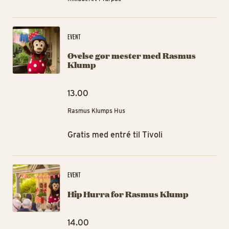
Øv
EVENT
Øvelse gør mester med Rasmus
Klump
13.00
Rasmus Klumps Hus
Gratis med entré til Tivoli
Hi
EVENT
Hip Hurra for Rasmus Klump
14.00