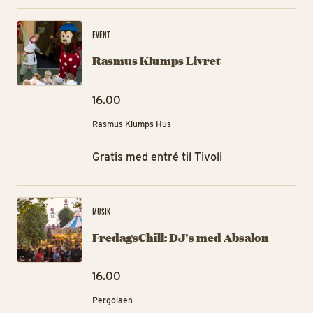
Ra
EVENT
Rasmus Klumps Livret
16.00
Rasmus Klumps Hus
Gratis med entré til Tivoli
Fre
MUSIK
FredagsChill: DJ's med Absalon
16.00
Pergolaen