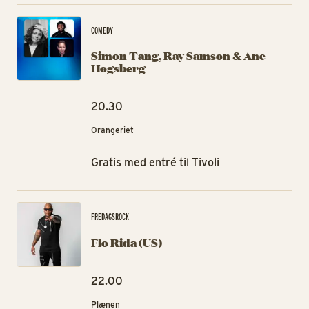
Si
COMEDY
Simon Tang, Ray Samson & Ane
Høgsberg
20.30
Orangeriet
Gratis med entré til Tivoli
Flo
FREDAGSROCK
Flo Rida (US)
22.00
Plænen