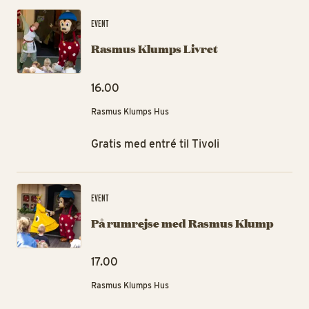
Ra
EVENT
Rasmus Klumps Livret
16.00
Rasmus Klumps Hus
Gratis med entré til Tivoli
På
EVENT
På rumrejse med Rasmus Klump
17.00
Rasmus Klumps Hus