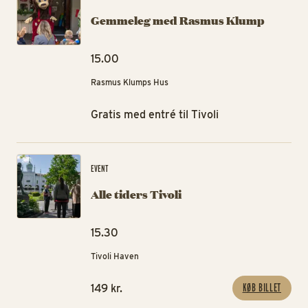
Gemmeleg med Rasmus Klump
15.00
Rasmus Klumps Hus
Gratis med entré til Tivoli
All
EVENT
Alle tiders Tivoli
15.30
Tivoli Haven
KØB BILLET
149 kr.