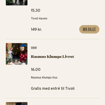
15.30
Tivoli Haven
KØB BILLET
149 kr.
Ra
EVENT
Rasmus Klumps Livret
16.00
Rasmus Klumps Hus
Gratis med entré til Tivoli
På