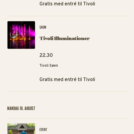
Gratis med entré til Tivoli
Tiv
SHOW
Tivoli Illuminationer
22.30
Tivoli Søen
Gratis med entré til Tivoli
MANDAG 10. AUGUST
Ra
EVENT