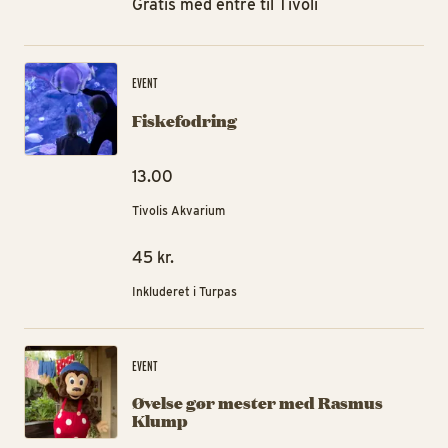
Gratis med entré til Tivoli
Fis
EVENT
Fiskefodring
13.00
Tivolis Akvarium
45 kr.
Inkluderet i Turpas
Øv
EVENT
Øvelse gør mester med Rasmus
Klump