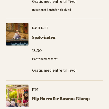
Gratis med entré til Tivoli
Inkluderet i entréen til Tivoli
Sp
DANS OG BALLET
Spåkvinden
13.30
Pantomimeteatret
Gratis med entré til Tivoli
Hi
EVENT
Hip Hurra for Rasmus Klump