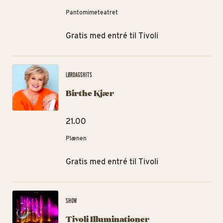
Pantomimeteatret
Gratis med entré til Tivoli
Bi
LØRDAGSHITS
Birthe Kjær
21.00
Plænen
Gratis med entré til Tivoli
Tiv
SHOW
Tivoli Illuminationer