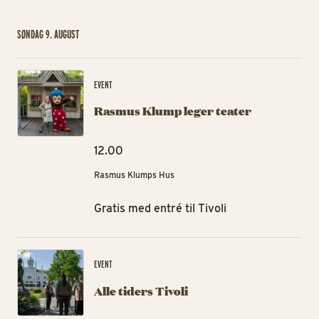
SØNDAG 9. AUGUST
Ra
EVENT
Rasmus Klump leger teater
12.00
Rasmus Klumps Hus
Gratis med entré til Tivoli
All
EVENT
Alle tiders Tivoli