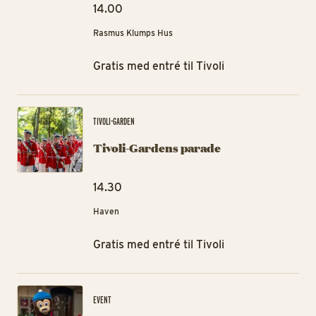
14.00
Rasmus Klumps Hus
Gratis med entré til Tivoli
Ti
TIVOLI-GARDEN
Tivoli-Gardens parade
14.30
Haven
Gratis med entré til Tivoli
Ge
EVENT