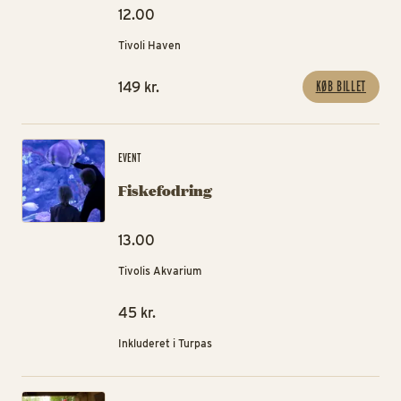
12.00
Tivoli Haven
KØB BILLET
149 kr.
Fis
EVENT
Fiskefodring
13.00
Tivolis Akvarium
45 kr.
Inkluderet i Turpas
Øv