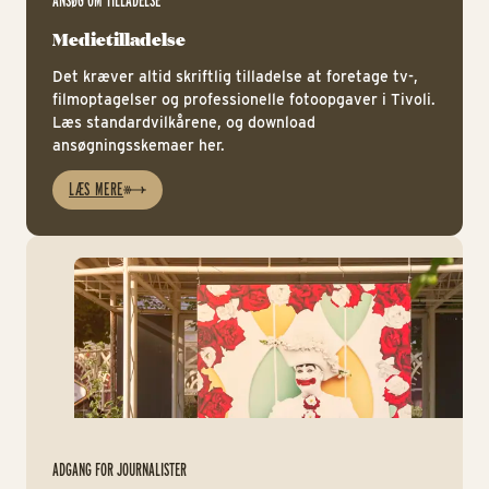
ANSØG OM TILLADELSE
Medietilladelse
Det kræver altid skriftlig tilladelse at foretage tv-,
filmoptagelser og professionelle fotoopgaver i Tivoli.
Læs standardvilkårene, og download
ansøgningsskemaer her.
LÆS MERE
Pr
ADGANG FOR JOURNALISTER