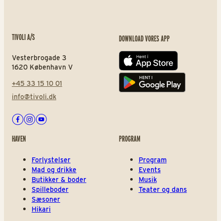
TIVOLI A/S
DOWNLOAD VORES APP
Vesterbrogade 3
App store
1620 København V
+45 33 15 10 01
Play store
info@tivoli.dk
Facebook
Instagram
Youtube
HAVEN
PROGRAM
Forlystelser
Program
Mad og drikke
Events
Butikker & boder
Musik
Spilleboder
Teater og dans
Sæsoner
Hikari