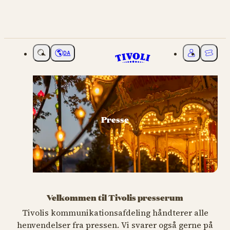
DA
Vælg sprog
Mit Tivoli
Billette
Presse
Velkommen til Tivolis presserum
Tivolis kommunikationsafdeling håndterer alle
henvendelser fra pressen. Vi svarer også gerne på