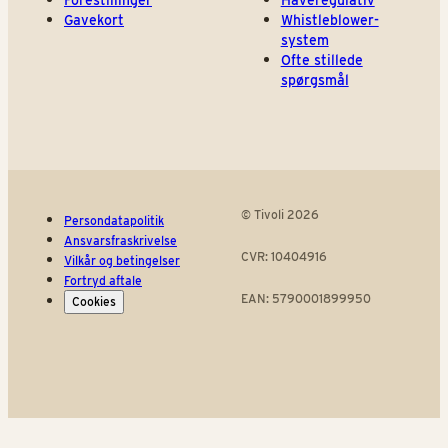
Forestillinger
Haveregulativ
Gavekort
Whistleblower-
system
Ofte stillede
spørgsmål
© Tivoli 2026
Persondatapolitik
Ansvarsfraskrivelse
CVR: 10404916
Vilkår og betingelser
Fortryd aftale
EAN: 5790001899950
Cookies