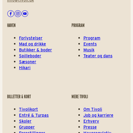
info@tivoli.dk
Facebook
Instagram
Youtube
HAVEN
PROGRAM
Forlystelser
Program
Mad og drikke
Events
Butikker & boder
Musik
Spilleboder
Teater og dans
Sæsoner
Hikari
BILLETTER & KORT
MERE TIVOLI
Tivolikort
Om Tivoli
Entré & Turpas
Job og karriere
Skoler
Erhverv
Grupper
Presse