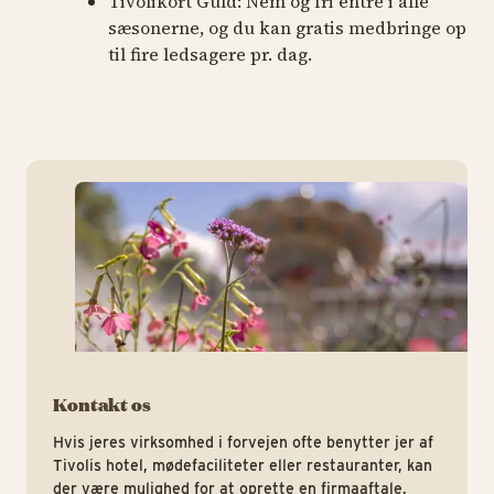
Tivolikort Guld: Nem og fri entré i alle
sæsonerne, og du kan gratis medbringe op
til fire ledsagere pr. dag.
mai
Kontakt os
Hvis jeres virksomhed i forvejen ofte benytter jer af
Tivolis hotel, mødefaciliteter eller restauranter, kan
der være mulighed for at oprette en firmaaftale.