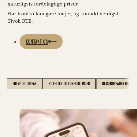
naturligvis fordelagtige priser.
Hør hvad vi kan gøre for jer, og kontakt venligst
Tivoli BTB.
KONTAKT OS
T
ENTRÉ OG TURPAS
BILLETTER TIL FORESTILLINGER
REJSEBUREAUER OG TUR