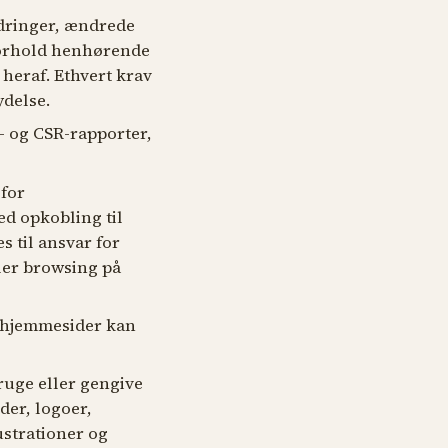
ndringer, ændrede
 forhold henhørende
 heraf. Ethvert krav
ydelse.
s- og CSR-rapporter,
 for
ed opkobling til
es til ansvar for
ller browsing på
e hjemmesider kan
bruge eller gengive
eder, logoer,
ustrationer og