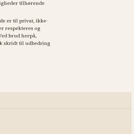
tigheder tilhørende
e er til privat, ikke-
er respekteres og
 Ved brud herpå,
k skridt til udbedring