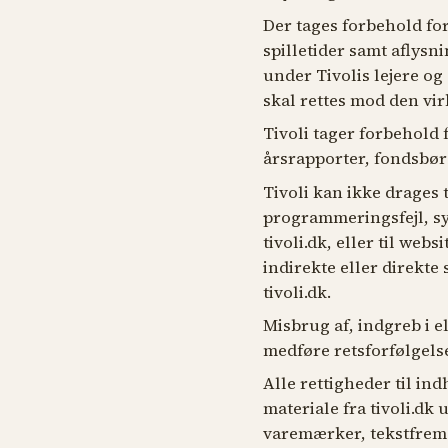
Der tages forbehold fo
spilletider samt aflysn
under Tivolis lejere og
skal rettes mod den vir
Tivoli tager forbehold 
årsrapporter, fondsbø
Tivoli kan ikke drages ti
programmeringsfejl, sys
tivoli.dk, eller til webs
indirekte eller direkte
tivoli.dk.
Misbrug af, indgreb i 
medføre retsforfølgels
Alle rettigheder til in
materiale fra tivoli.dk 
varemærker, tekstfrems