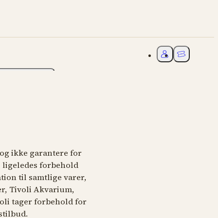
Mit Tivoli
Billetter & Ti
 & Tivolikort
dog ikke garantere for
s ligeledes forbehold
tion til samtlige varer,
er, Tivoli Akvarium,
oli tager forbehold for
stilbud.