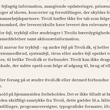
r fejlagtig information, manglende opdateringer, prisæ
inger af shows, koncerter og forestillinger, der skyldes
 samarbejdspartnere. Tivoli hæfter ikke for tab som følge
ksomhed, der leverer/skulle have leveret den relevante 
for fejl, trykfejl eller ændringer i Tivolis bæredygtighed
rsmeddelelser samt aktionærinformation.
l ansvar for trykfejl - og andre fejl på Tivoli.dk, ej heller
temnedbrud, systemfejl, virus eller andre fejl opstået v
ites, til hvilke Tivoli.dk er forbundet. Tivoli kan ikke drag
 skade, der måtte opstå som følge af adgang til, brug af e
eller forsøg på at ændre tivoli.dk eller dermed forbundn
e.
dhold på hjemmesiden forbeholdes. Det er ikke tilladt at 
uden skriftligt samtykke fra Tivoli, dette gælder bl.a. bill
tillinger, programoversigter, typografiske formater, ill