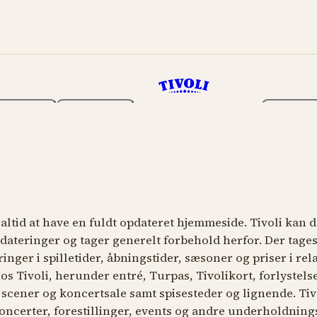
Haven
Program
Billetter
 altid at have en fuldt opdateret hjemmeside. Tivoli kan 
dateringer og tager generelt forbehold herfor. Der tage
inger i spilletider, åbningstider, sæsoner og priser i rela
os Tivoli, herunder entré, Turpas, Tivolikort, forlystels
 scener og koncertsale samt spisesteder og lignende. Tiv
oncerter, forestillinger, events og andre underholdning