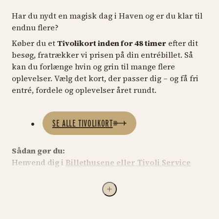
Har du nydt en magisk dag i Haven og er du klar til
endnu flere?​
Køber du et
Tivolikort inden for 48 timer
efter dit
besøg, fratrækker vi prisen på din entrébillet. Så
kan du forlænge hvin og grin til mange flere
oplevelser.​ Vælg det kort, der passer dig – og få fri
entré, fordele og oplevelser året rundt.
SE ALLE TIVOLIKORT
​Sådan gør du:​
Henvend dig i
Billethusene eller Tivoli Service
Center
- senest 48 timer efter dit besøg.
Vær opmærksom på​
Der findes 5 typer Tivolikort – og hvert