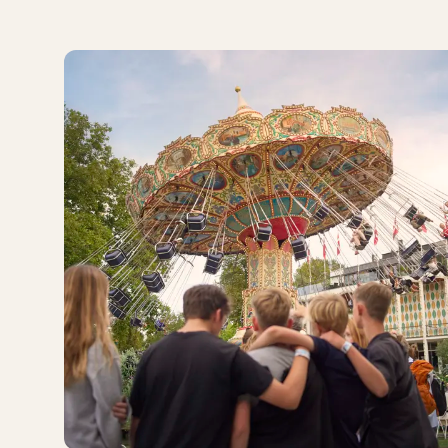
kort har sine egne fordele. ​
Du kan få prisen fratrukket, alt efter hvad
der er inkluderet i det Tivolikort, du
vælger.​
F.eks. Med et Tivolikort Sølv kan du få fratrukket
prisen for 2 voksen entrébilletter samt 2
entrébilletter for børn. Læs mere om de forskellige
Tivolikort
her
.​
Hvis billetprisen overstiger prisen på det
Tivolikort, du vælger - udbetales
differencen ikke.​
Opgradering gælder én gang pr. samlet
kvittering.​