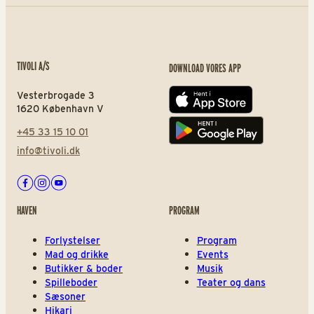
TIVOLI A/S
DOWNLOAD VORES APP
Vesterbrogade 3
App store
1620 København V
+45 33 15 10 01
Play store
info@tivoli.dk
Facebook
Instagram
Youtube
HAVEN
PROGRAM
Forlystelser
Program
Mad og drikke
Events
Butikker & boder
Musik
Spilleboder
Teater og dans
Sæsoner
Hikari