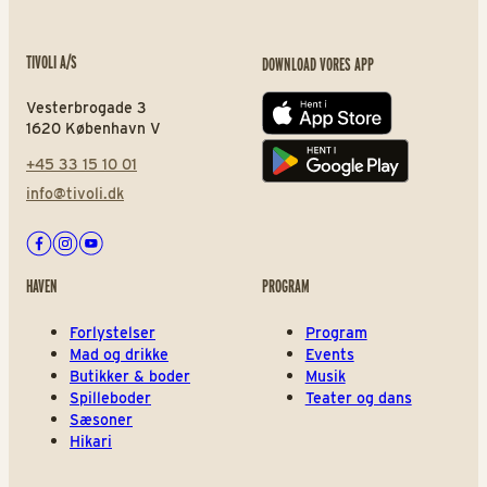
TIVOLI A/S
DOWNLOAD VORES APP
Vesterbrogade 3
App store
1620 København V
+45 33 15 10 01
Play store
info@tivoli.dk
Facebook
Instagram
Youtube
HAVEN
PROGRAM
Forlystelser
Program
Mad og drikke
Events
Butikker & boder
Musik
Spilleboder
Teater og dans
Sæsoner
Hikari