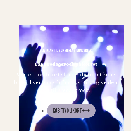
BLIV KLAR TIL SOMMERENS KONCERTER
Tag Fredagsrock på kortet
Med et Tivolikort slipper du for at købe
billet, hver gang du har lyst til at give den
gas til Fredagsrock.
KØB TIVOLIKORT