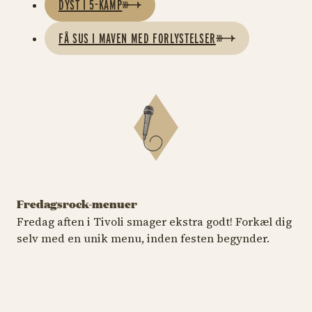
DYST I 5-KAMP
FÅ SUS I MAVEN MED FORLYSTELSER
Fredagsrock-menuer
Fredag aften i Tivoli smager ekstra godt! Forkæl dig
Fru Nimb
Over Plænen
F
selv med en unik menu, inden festen begynder.
Eksklusiv 3-retters med
Udsigt til scenen og
Ca
vinmenu og bobler
sæsonens bedste retter
ch
pa
https://www.tivoli.dk/mad-o
http