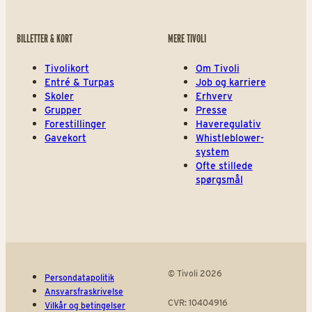
BILLETTER & KORT
MERE TIVOLI
Tivolikort
Om Tivoli
Entré & Turpas
Job og karriere
Skoler
Erhverv
Grupper
Presse
Forestillinger
Haveregulativ
Gavekort
Whistleblower-
system
Ofte stillede
spørgsmål
© Tivoli 2026
Persondatapolitik
Ansvarsfraskrivelse
CVR: 10404916
Vilkår og betingelser