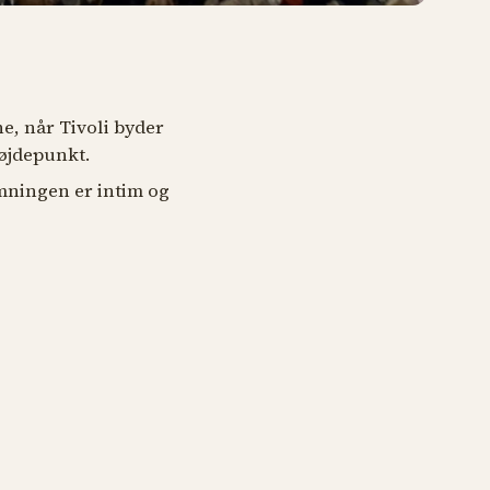
, når Tivoli byder
højdepunkt.
mningen er intim og