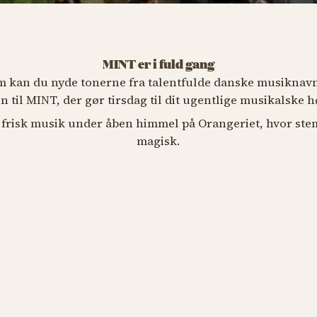
MINT er i fuld gang
kan du nyde tonerne fra talentfulde danske musiknavne
til MINT, der gør tirsdag til dit ugentlige musikalske 
eesa
r frisk musik under åben himmel på Orangeriet, hvor ste
magisk.
ugust kl. 19.00
B TIVOLIKORT
ers
Jaleesa