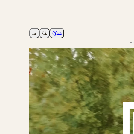
DA
Åbne navigation
Vælg sprog