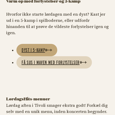
Varm op med forlystelser og 5-kamp
Hvorfor ikke starte lørdagen med en dyst? Kast jer
ud i en 5-kamp i spilboderne, eller udfordr
hinanden til at prøve de vildeste forlystelser igen og
igen.
DYST I 5-KAMP
FÅ SUS I MAVEN MED FORLYSTELSER
LørdagsHits-menuer
A Hereford
Brdr. Price i
Lørdag aften i Tivoli smager ekstra godt! Forkæl dig
Beefstouw
Tivoli
F
selv med en unik menu, inden koncerten begynder.