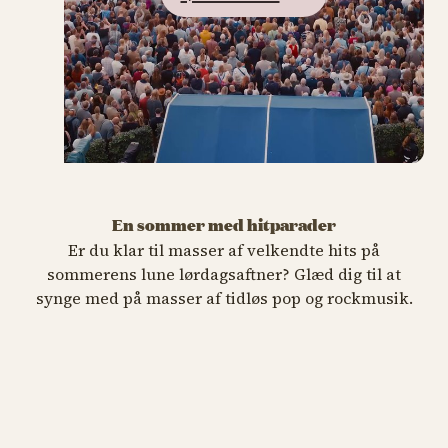
LØRDAGSHITS
LØRDAGSHITS
En sommer med hitparader
LØRDAGSHITS
Er du klar til masser af velkendte hits på
Birthe Kjær
Lisa Nilsson (SE)
sommerens lune lørdagsaftner? Glæd dig til at
Shu-Bi-Dua 2.0
8. august kl. 21.00
15. august kl. 21.00
synge med på masser af tidløs pop og rockmusik.
22. august kl. 21.00
KØB TIVOLIKORT
KØB TIVOLIKORT
KØB TIVOLIKORT
Birthe Kjær
Lis
Shu-Bi-Dua 2.0