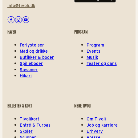
info@tivoli.dk
Facebook
Instagram
Youtube
HAVEN
PROGRAM
Forlystelser
Program
Mad og drikke
Events
Butikker & boder
Musik
Spilleboder
Teater og dans
Sæsoner
Hikari
BILLETTER & KORT
MERE TIVOLI
Tivolikort
Om Tivoli
Entré & Turpas
Job og karriere
Skoler
Erhverv
Grupper
Presse