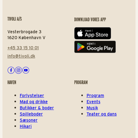
TIVOLI A/S
DOWNLOAD VORES APP
Vesterbrogade 3
App store
1620 København V
+45 33 15 10 01
Play store
info@tivoli.dk
Facebook
Instagram
Youtube
HAVEN
PROGRAM
Forlystelser
Program
Mad og drikke
Events
Butikker & boder
Musik
Spilleboder
Teater og dans
Sæsoner
Hikari