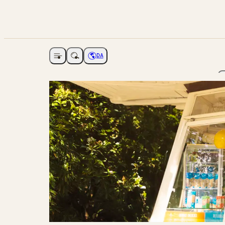
DA
Åbne navigation
Vælg sprog