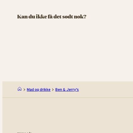
IS & SØDT
Oishi
Churros
Kan du ikke få det sødt nok?
Farverig
Velkommen til vores Churros-univers
overras
Churros
Mad og drikke
Ben & Jerry's