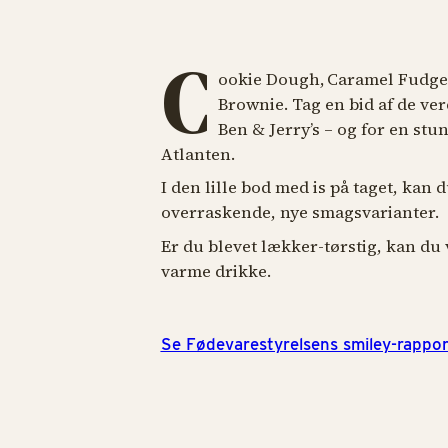
C
ookie Dough, Caramel Fudg
Brownie. Tag en bid af de ve
Ben & Jerry’s – og for en stu
Atlanten.
I den lille bod med is på taget, kan
overraskende, nye smagsvarianter.
Er du blevet lækker-tørstig, kan du
varme drikke.
Se Fødevarestyrelsens smiley-rappor
IS & SØDT