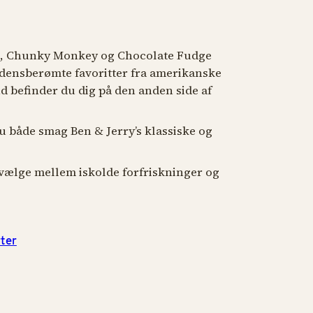
e, Chunky Monkey og Chocolate Fudge
rdensberømte favoritter fra amerikanske
nd befinder du dig på den anden side af
 du både smag Ben & Jerry’s klassiske og
 vælge mellem iskolde forfriskninger og
ter