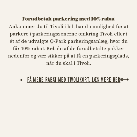
Forudbetalt parkering med 10% rabat
Ankommer du til Tivoli i bil, har du mulighed for at
parkere i parkeringszonerne omkring Tivoli eller i
ét af de udvalgte Q-Park parkeringsanlæg, hvor du
får 10% rabat. Køb én af de forudbetalte pakker
nedenfor og vær sikker på at få en parkeringsplads,
PRIS FRA 127 KR.
PRIS FRA 254 KR.
PRI
når du skal i Tivoli.
3-timers
6-timers
1
FÅ MERE RABAT MED TIVOLIKORT. LÆS MERE HER
parkering
parkering
p
Book din parkering her
Book din parkering her
Bo
og kør direkte til din
og kør direkte til din
og
plads.
plads.
pl
https://www.q-park.dk/da/p
htt