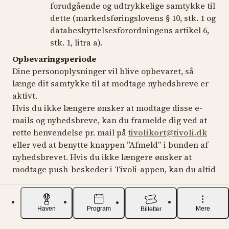
forudgående og udtrykkelige samtykke til
dette (markedsføringslovens § 10, stk. 1 og
databeskyttelsesforordningens artikel 6,
stk. 1, litra a).
Opbevaringsperiode
Dine personoplysninger vil blive opbevaret, så
længe dit samtykke til at modtage nyhedsbreve er
aktivt.
Hvis du ikke længere ønsker at modtage disse e-
mails og nyhedsbreve, kan du framelde dig ved at
rette henvendelse pr. mail på
tivolikort@tivoli.dk
eller ved at benytte knappen ”Afmeld” i bunden af
nyhedsbrevet. Hvis du ikke længere ønsker at
modtage push-beskeder i Tivoli-appen, kan du altid
ændre dette i indstillingerne på din smartphone.
Tilbagekaldelse af dit samtykke påvirker dog ikke
lovligheden af den behandling, der er gået forud for
Haven
Program
Mere
Billetter
tilbagekaldelsen.