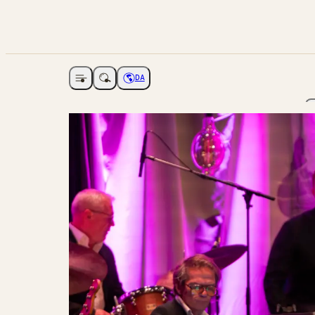
DA
Åbne navigation
Vælg sprog