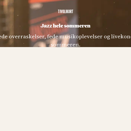
TIVOLIKORT
Jazz hele sommeren
zzede overraskelser, fede musikoplevelser og livekon
sommeren.
LÆS MERE OM TIVOLIKORT