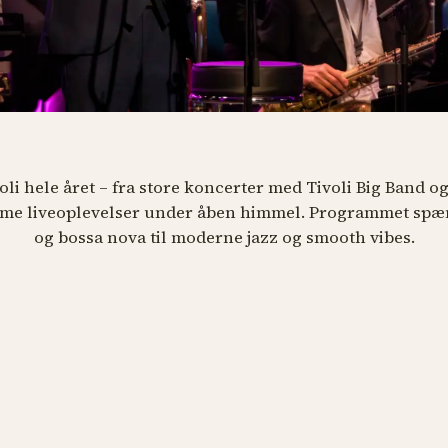
voli hele året – fra store koncerter med Tivoli Big Band o
ntime liveoplevelser under åben himmel. Programmet spæn
og bossa nova til moderne jazz og smooth vibes.
oli Jazzpris 2026
bute To Count Basie with
TIVOLI
ise Thimes & Tivoli Big
nd
ugust kl. 19.00
gory Porter Christmas