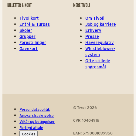
BILLETTER & KORT
MERE TIVOLI
Tivolikort
Om Tivoli
Entré & Turpas
Job og karriere
Skoler
Erhverv
Grupper
Presse
Forestillinger
Haveregulativ
Gavekort
Whistleblower-
system
Ofte stillede
spørgsmål
© Tivoli 2026
Persondatapolitik
Ansvarsfraskrivelse
CVR: 10404916
Vilkår og betingelser
Fortryd aftale
EAN: 5790001899950
Cookies