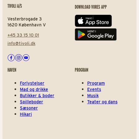
TIVOLI A/S
DOWNLOAD VORES APP
Vesterbrogade 3
App store
1620 København V
+45 33 15 10 01
Play store
info@tivoli.dk
Facebook
Instagram
Youtube
HAVEN
PROGRAM
Forlystelser
Program
Mad og drikke
Events
Butikker & boder
Musik
Spilleboder
Teater og dans
Sæsoner
Hikari