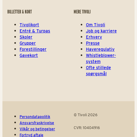
BILLETTER & KORT
MERE TIVOLI
Tivolikort
Om Tivoli
Entré & Turpas
Job og karriere
Skoler
Erhverv
Grupper
Presse
Forestillinger
Haveregulativ
Gavekort
Whistleblower-
system
Ofte stillede
spørgsmål
© Tivoli 2026
Persondatapolitik
Ansvarsfraskrivelse
CVR: 10404916
Vilkår og betingelser
Fortryd aftale