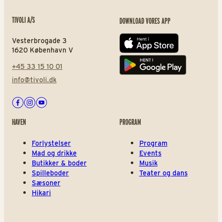
TIVOLI A/S
DOWNLOAD VORES APP
Vesterbrogade 3
App store
1620 København V
+45 33 15 10 01
Play store
info@tivoli.dk
Facebook
Instagram
Youtube
HAVEN
PROGRAM
Forlystelser
Program
Mad og drikke
Events
Butikker & boder
Musik
Spilleboder
Teater og dans
Sæsoner
Hikari