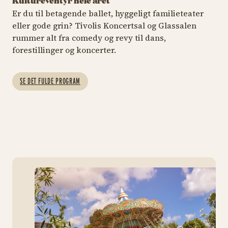
Kultureventyr hele året
SOMMERKLASSISK
KONCERT
SO
Er du til betagende ballet, hyggeligt familieteater
eller gode grin? Tivolis Koncertsal og Glassalen
Aristo Sham – fra
Dorthe Gerlach &
Li
rummer alt fra comedy og revy til dans,
vidunderbarn til
Pernille
d
stjernepianist
Rosendahl
m
forestillinger og koncerter.
11. august kl. 19.30
14. – 15. august
19
SE DET FULDE PROGRAM
KØB BILLETTER
KØB BILLETTER
Aristo Sham
Dort
Ny