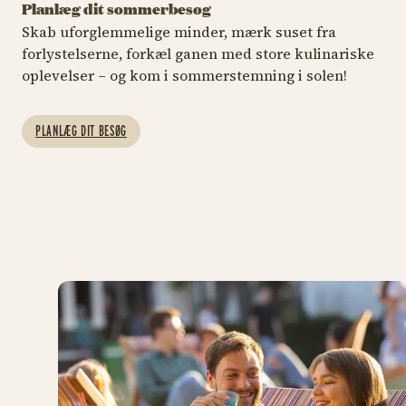
Planlæg dit sommerbesøg
Skab uforglemmelige minder, mærk suset fra
forlystelserne, forkæl ganen med store kulinariske
MÆRK SUSET MED TURPAS
FLERE END 30 SPISESTEDER
EVE
oplevelser – og kom i sommerstemning i solen!
Forlystelser
Mad & drikke
S
u
Se alle de sjove, vilde og
Book dit bord, og smag
PLANLÆG DIT BESØG
milde
på Tivoli
In
Forlystelser
Mad