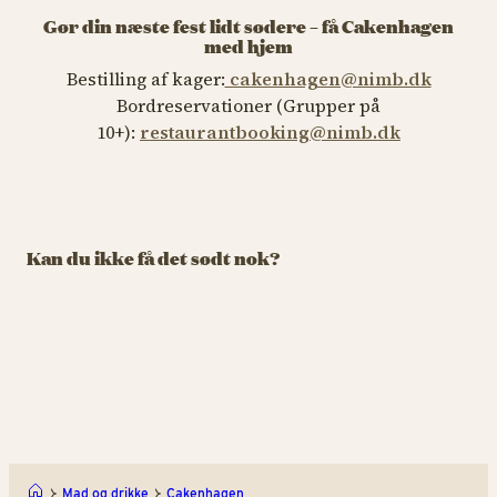
Gør din næste fest lidt sødere – få Cakenhagen
med hjem
Bestilling af kager:
cakenhagen@nimb.dk
Bordreservationer (Grupper på
10+):
restaurantbooking@nimb.dk
IS & SØDT
IS & SØDT
IS 
Churros
Oishii Bubbles
K
Kan du ikke få det sødt nok?
Velkommen til vores
Farverige drikke med
Bo
Churros-univers
bobler og masser af
fo
overraskelser
Churros
Oish
Mad og drikke
Cakenhagen