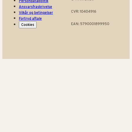
Persondatapolitik
Ansvarsfraskrivelse
CVR: 10404916
Vilkår og betingelser
Fortryd aftale
EAN: 5790001899950
Cookies