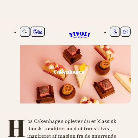
DA
Vælg sprog
Mit Tivoli
Billette
Cakenhagen
H
os Cakenhagen oplever du et klassisk
dansk konditori med et fransk tvist,
inspireret af magien fra de snurrende