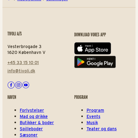
TIVOLI A/S
DOWNLOAD VORES APP
Vesterbrogade 3
App store
1620 København V
+45 33 15 10 01
Play store
info@tivoli.dk
Facebook
Instagram
Youtube
HAVEN
PROGRAM
Forlystelser
Program
Mad og drikke
Events
Butikker & boder
Musik
Spilleboder
Teater og dans
Sæsoner