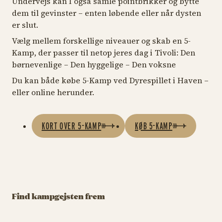
Undervejs kan I også samle pointbrikker og bytte
dem til gevinster – enten løbende eller når dysten
er slut.
Vælg mellem forskellige niveauer og skab en 5-
Kamp, der passer til netop jeres dag i Tivoli: Den
børnevenlige – Den hyggelige – Den voksne
Du kan både købe 5-Kamp ved Dyrespillet i Haven –
eller online herunder.
KORT OVER 5-KAMP
KØB 5-KAMP
SPILLEBOD
SPILLEBOD
SPILLEBOD
SPILLEBOD
Basket
Find kampgejsten frem
Andedammen
SPILLEBOD
SPILLEBOD
Bue & Pil
Dyrespillet
Hvor mange gange kan
Gevinst hver gang
du få bolden i nettet?