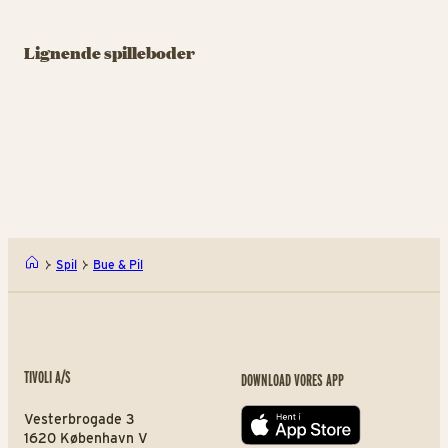
SPILLEBOD
SPILLEBOD
SPI
Samspillet
Lignende spilleboder
Slaraffenland
B
Skyd på mål og giv et
skrål
Spil og sjov til alle aldre
Ka
Samspillet
Slar
Spil
Bue & Pil
TIVOLI A/S
DOWNLOAD VORES APP
Vesterbrogade 3
App store
1620 København V