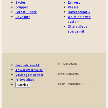
Skoler
Erhverv
Grupper
Presse
Forestillinger
Haveregulativ
Gavekort
Whistleblower-
system
Ofte stillede
spørgsmål
© Tivoli 2026
Persondatapolitik
Ansvarsfraskrivelse
CVR: 10404916
Vilkår og betingelser
Fortryd aftale
EAN: 5790001899950
Cookies