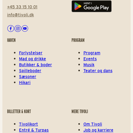
+45 33 15 10 01
Play store
info@tivoli.dk
Facebook
Instagram
Youtube
HAVEN
PROGRAM
Forlystelser
Program
Mad og drikke
Events
Butikker & boder
Musik
Spilleboder
Teater og dans
Sæsoner
Hikari
BILLETTER & KORT
MERE TIVOLI
Tivolikort
Om Tivoli
Entré & Turpas
Job og karriere