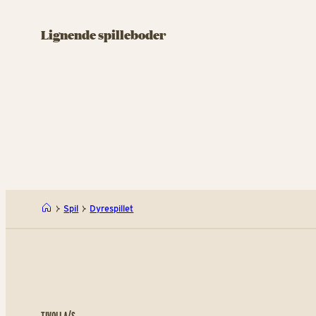
Samspillet
Slara
Lignende spilleboder
Skyd på mål og giv et skrål
Spil og s
Samspill
Spil
Dyrespillet
TIVOLI A/S