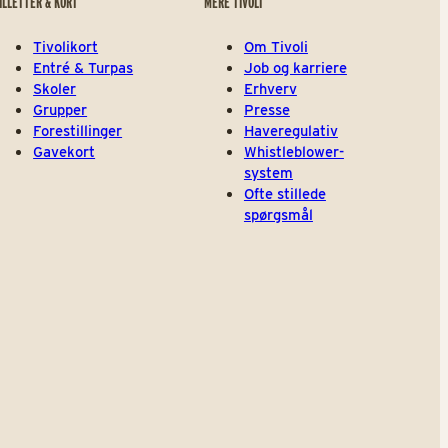
ILLETTER & KORT
MERE TIVOLI
Tivolikort
Om Tivoli
Entré & Turpas
Job og karriere
Skoler
Erhverv
Grupper
Presse
Forestillinger
Haveregulativ
Gavekort
Whistleblower-
system
Ofte stillede
spørgsmål