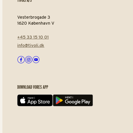
Vesterbrogade 3
1620 København V
+45 33 15 10 01
info@tivoli.dk
Facebook
Instagram
Youtube
DOWNLOAD VORES APP
App store
Play store