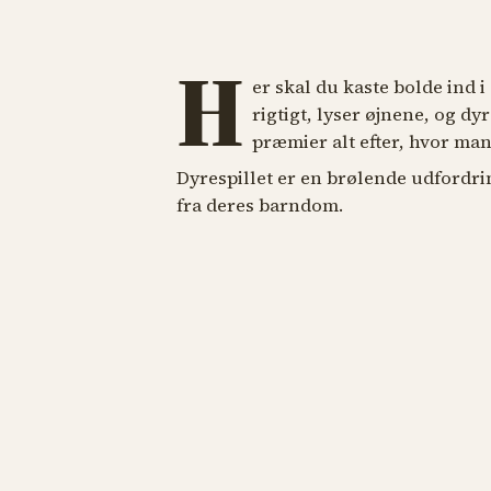
H
er skal du kaste bolde ind 
rigtigt, lyser øjnene, og dyr
præmier alt efter, hvor man
Dyrespillet er en brølende udford
fra deres barndom.
SPILLEBOD
SPILLEBOD