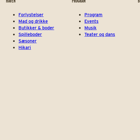
HAVEN
PROGRAM
B
Forlystelser
Program
Mad og drikke
Events
Butikker & boder
Musik
Spilleboder
Teater og dans
Sæsoner
Hikari