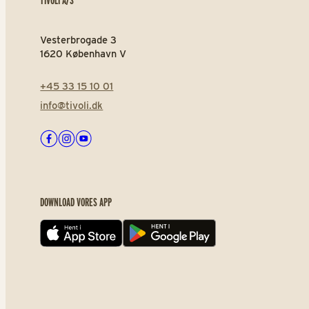
Vesterbrogade 3
1620 København V
+45 33 15 10 01
info@tivoli.dk
Facebook
Instagram
Youtube
DOWNLOAD VORES APP
App store
Play store