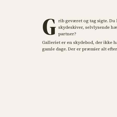
G
rib geværet og tag sigte. Du
skydeskiver, selvlysende hæn
partner?
Galleriet er en skydebod, der ikke h
gamle dage. Der er præmier alt efte
SPILLEBOD
SPILLEBOD