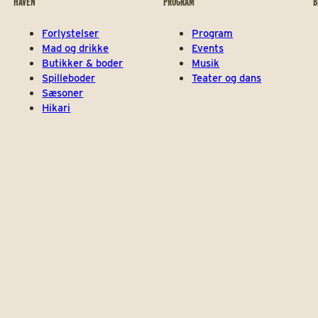
HAVEN
PROGRAM
B
Forlystelser
Program
Mad og drikke
Events
Butikker & boder
Musik
Spilleboder
Teater og dans
Sæsoner
Hikari