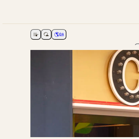
DA
Åbne navigation
Vælg sprog