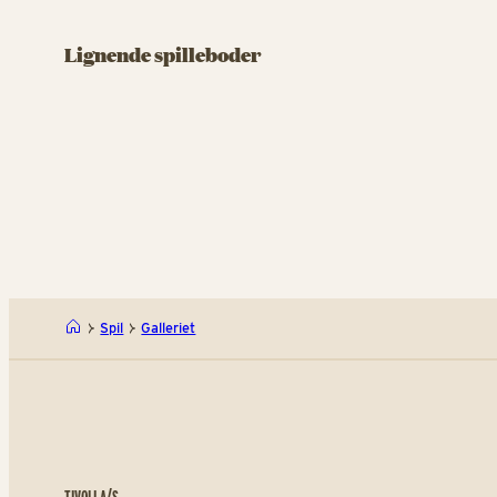
Samspillet
Slara
Lignende spilleboder
Skyd på mål og giv et skrål
Spil og s
Samspill
Spil
Galleriet
TIVOLI A/S