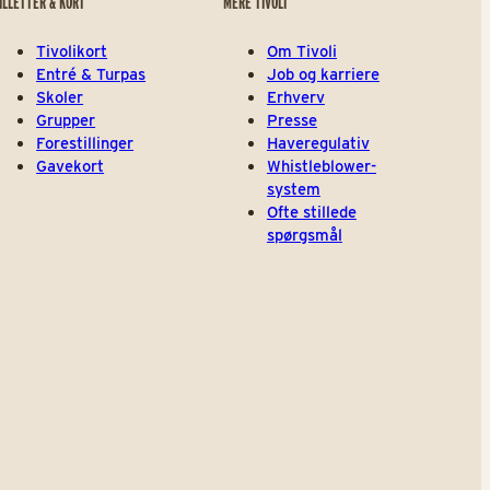
ILLETTER & KORT
MERE TIVOLI
Tivolikort
Om Tivoli
Entré & Turpas
Job og karriere
Skoler
Erhverv
Grupper
Presse
Forestillinger
Haveregulativ
Gavekort
Whistleblower-
system
Ofte stillede
spørgsmål