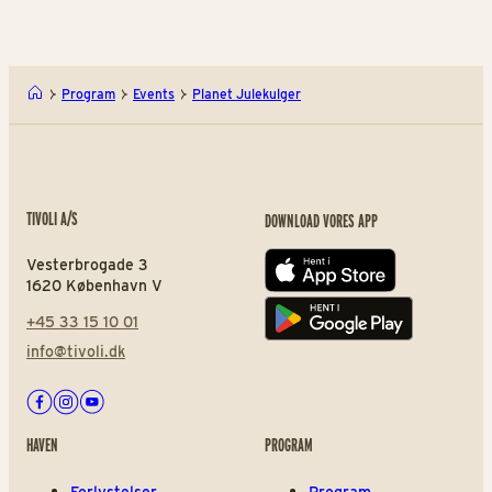
Program
Events
Planet Julekulger
TIVOLI A/S
DOWNLOAD VORES APP
Vesterbrogade 3
App store
1620 København V
+45 33 15 10 01
Play store
info@tivoli.dk
Facebook
Instagram
Youtube
HAVEN
PROGRAM
Forlystelser
Program