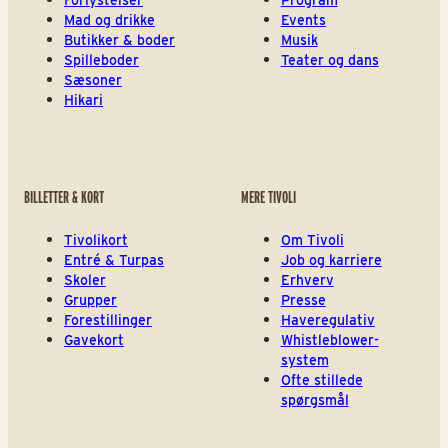
Mad og drikke
Events
Butikker & boder
Musik
Spilleboder
Teater og dans
Sæsoner
Hikari
BILLETTER & KORT
MERE TIVOLI
Tivolikort
Om Tivoli
Entré & Turpas
Job og karriere
Skoler
Erhverv
Grupper
Presse
Forestillinger
Haveregulativ
Gavekort
Whistleblower-
system
Ofte stillede
spørgsmål