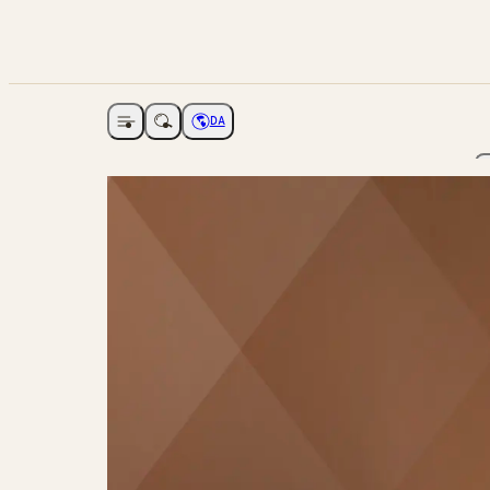
DA
Åbne navigation
Vælg sprog