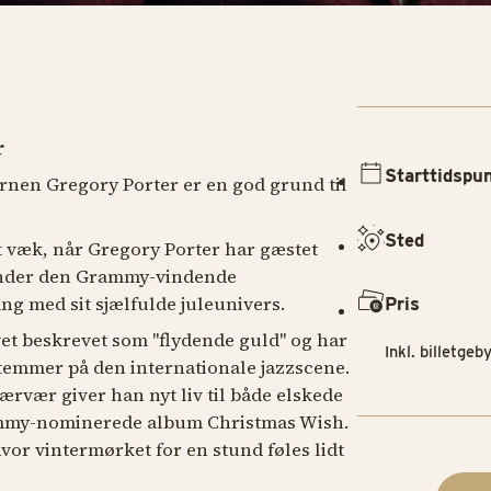
r
Starttidspu
rnen Gregory Porter er en god grund til
Sted
t væk, når Gregory Porter har gæstet
vender den Grammy-vindende
ng med sit sjælfulde juleunivers.
Pris
et beskrevet som "flydende guld" og har
Inkl. billetgeby
stemmer på den internationale jazzscene.
rvær giver han nyt liv til både elskede
rammy-nominerede album
Christmas Wish
.
vor vintermørket for en stund føles lidt