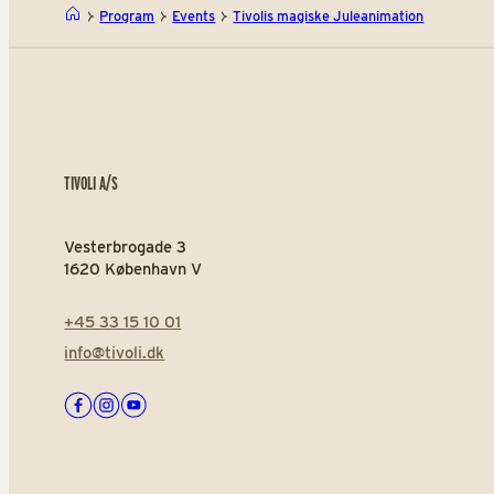
Program
Events
Tivolis magiske Juleanimation
TIVOLI A/S
Vesterbrogade 3
1620 København V
+45 33 15 10 01
info@tivoli.dk
Facebook
Instagram
Youtube