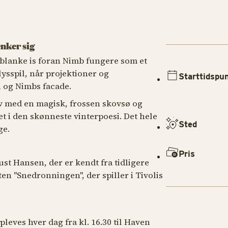
ænker sig
lblanke is foran Nimb fungere som et
lysspil, når projektioner og
Starttidspu
n og Nimbs facade.
v med en magisk, frossen skovsø og
t i den skønneste vinterpoesi. Det hele
Sted
ge.
Pris
t Hansen, der er kendt fra tidligere
ten "Snedronningen", der spiller i Tivolis
leves hver dag fra kl. 16.30 til Haven