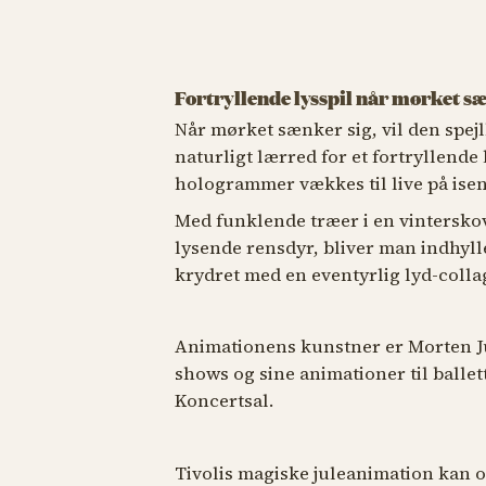
Fortryllende lysspil når mørket s
Når mørket sænker sig, vil den spej
naturligt lærred for et fortryllende 
hologrammer vækkes til live på ise
Med funklende træer i en vintersko
lysende rensdyr, bliver man indhylle
krydret med en eventyrlig lyd-colla
Animationens kunstner er Morten Jus
shows og sine animationer til ballet
Koncertsal.
Tivolis magiske juleanimation kan op