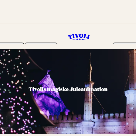
Haven
Program
Billetter
Tivolis magiske Juleanimation