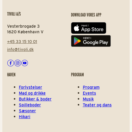
TIVOLI A/S
DOWNLOAD VORES APP
Vesterbrogade 3
App store
1620 København V
+45 33 15 10 01
Play store
info@tivoli.dk
Facebook
Instagram
Youtube
HAVEN
PROGRAM
Forlystelser
Program
Mad og drikke
Events
Butikker & boder
Musik
Spilleboder
Teater og dans
Sæsoner
Hikari