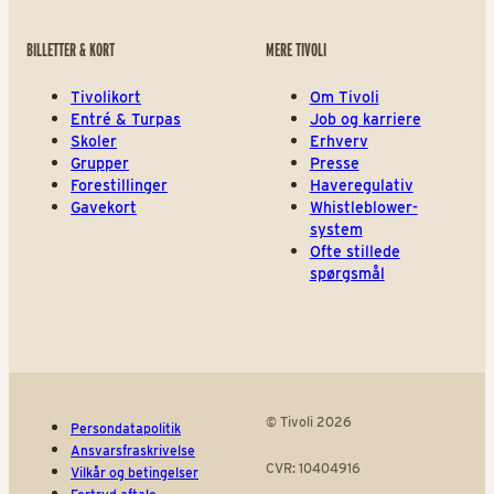
BILLETTER & KORT
MERE TIVOLI
Tivolikort
Om Tivoli
Entré & Turpas
Job og karriere
Skoler
Erhverv
Grupper
Presse
Forestillinger
Haveregulativ
Gavekort
Whistleblower-
system
Ofte stillede
spørgsmål
© Tivoli 2026
Persondatapolitik
Ansvarsfraskrivelse
CVR: 10404916
Vilkår og betingelser