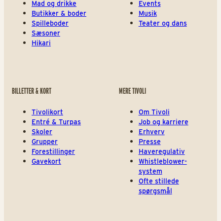
Mad og drikke
Events
Butikker & boder
Musik
Spilleboder
Teater og dans
Sæsoner
Hikari
BILLETTER & KORT
MERE TIVOLI
Tivolikort
Om Tivoli
Entré & Turpas
Job og karriere
Skoler
Erhverv
Grupper
Presse
Forestillinger
Haveregulativ
Gavekort
Whistleblower-
system
Ofte stillede
spørgsmål