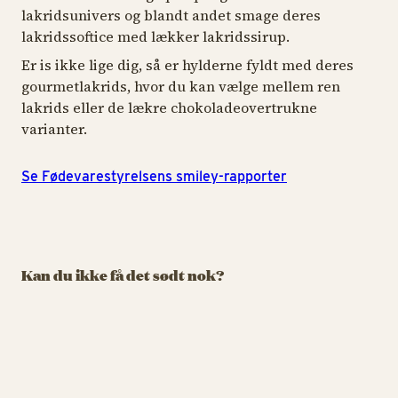
lakridsunivers og blandt andet smage deres
lakridssoftice med lækker lakridssirup.
Er is ikke lige dig, så er hylderne fyldt med deres
gourmetlakrids, hvor du kan vælge mellem ren
lakrids eller de lækre chokoladeovertrukne
varianter.
Se Fødevarestyrelsens smiley-rapporter
IS & SØDT
IS & SØDT
IS 
Churros
Oishii Bubbles
K
Kan du ikke få det sødt nok?
Velkommen til vores
Farverige drikke med
Bo
Churros-univers
bobler og masser af
fo
overraskelser
Churros
Oish