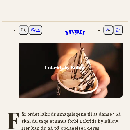
DA
Vælg sprog
Mit Tivoli
Billette
Lakrids by Bülow
F
år ordet lakrids smagsløgene til at danse? Så
skal du tage et smut forbi Lakrids by Bülow.
Her kan du gå på opdagelse i deres