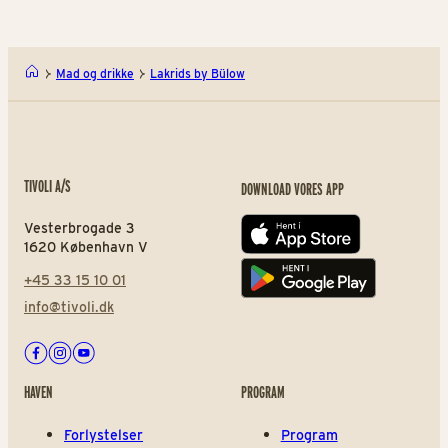
Mad og drikke
Lakrids by Bülow
TIVOLI A/S
DOWNLOAD VORES APP
Vesterbrogade 3
App store
1620 København V
+45 33 15 10 01
Play store
info@tivoli.dk
Facebook
Instagram
Youtube
HAVEN
PROGRAM
Forlystelser
Program