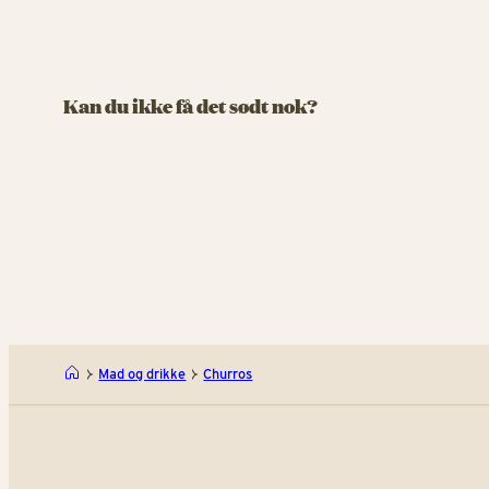
IS & SØDT
IS & SØDT
Oishii Bubbles
Kawai
Kan du ikke få det sødt nok?
Farverige drikke med bobler og masser af
overraskelser
Boblende
Oishii B
Mad og drikke
Churros