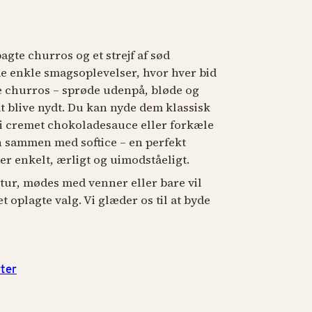
bagte churros og et strejf af sød
de enkle smagsoplevelser, hvor hver bid
de churros – sprøde udenpå, bløde og
 at blive nydt. Du kan nyde dem klassisk
 i cremet chokoladesauce eller forkæle
 sammen med softice – en perfekt
er enkelt, ærligt og uimodståeligt.
tur, mødes med venner eller bare vil
t oplagte valg. Vi glæder os til at byde
ter