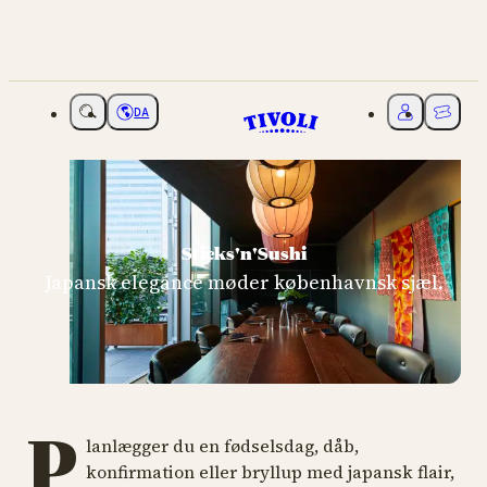
DA
Vælg sprog
Mit Tivoli
Billette
Sticks'n'Sushi
Japansk elegance møder københavnsk sjæl.
P
lanlægger du en fødselsdag, dåb,
konfirmation eller bryllup med japansk flair,