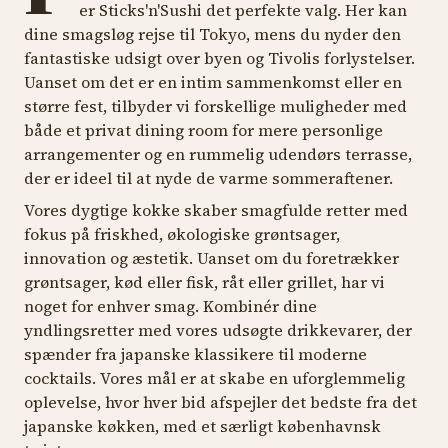
er Sticks'n'Sushi det perfekte valg. Her kan
dine smagsløg rejse til Tokyo, mens du nyder den
fantastiske udsigt over byen og Tivolis forlystelser.
Uanset om det er en intim sammenkomst eller en
større fest, tilbyder vi forskellige muligheder med
både et privat dining room for mere personlige
arrangementer og en rummelig udendørs terrasse,
der er ideel til at nyde de varme sommeraftener.
Vores dygtige kokke skaber smagfulde retter med
fokus på friskhed, økologiske grøntsager,
innovation og æstetik. Uanset om du foretrækker
grøntsager, kød eller fisk, råt eller grillet, har vi
noget for enhver smag. Kombinér dine
yndlingsretter med vores udsøgte drikkevarer, der
spænder fra japanske klassikere til moderne
cocktails. Vores mål er at skabe en uforglemmelig
oplevelse, hvor hver bid afspejler det bedste fra det
japanske køkken, med et særligt københavnsk