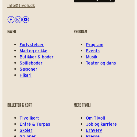
info@tivoli.dk
Facebook
Instagram
Youtube
HAVEN
PROGRAM
Forlystelser
Program
Mad og drikke
Events
Butikker & boder
Musik
Spilleboder
Teater og dans
Sæsoner
Hikari
BILLETTER & KORT
MERE TIVOLI
Tivolikort
Om Tivoli
Entré & Turpas
Job og karriere
Skoler
Erhverv
Grupper
Presse