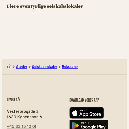
Viften
Pandekagehus
A
Flere eventyrlige selskabslokaler
Tivolis cafeteria har
Havens yndlingsbjørn
In
muligheder for dig, der
Rasmus Klump bor ved
sp
ønsker at fejre livets
Tivolisøen. Kig forbi og
og
store dage på klassisk
prøv Rasmus Klumps
Viften
Ras
vis.
egne favorit pandekager.
Steder
Selskabslokaler
Bokssalen
TIVOLI A/S
DOWNLOAD VORES APP
Vesterbrogade 3
App store
1620 København V
+45 33 15 10 01
Play store