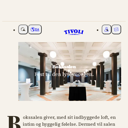
DA
Vælg sprog
Mit Tivoli
Billette
Bokssalen
Fest til den lyse morgen.
B
okssalen giver, med sit indbyggede loft, en
intim og hyggelig følelse. Dermed vil salen