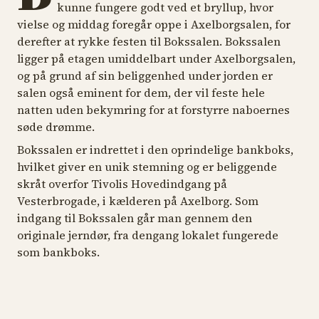
kunne fungere godt ved et bryllup, hvor
vielse og middag foregår oppe i Axelborgsalen, for
derefter at rykke festen til Bokssalen. Bokssalen
ligger på etagen umiddelbart under Axelborgsalen,
og på grund af sin beliggenhed under jorden er
salen også eminent for dem, der vil feste hele
natten uden bekymring for at forstyrre naboernes
søde drømme.
Bokssalen er indrettet i den oprindelige bankboks,
hvilket giver en unik stemning og er beliggende
skråt overfor Tivolis Hovedindgang på
Vesterbrogade, i kælderen på Axelborg. Som
indgang til Bokssalen går man gennem den
originale jerndør, fra dengang lokalet fungerede
som bankboks.
SELSKABSLOKALE
SELSKABSLOKALE
SEL
Rasmus Klumps