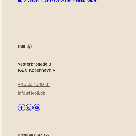
Steder
Selskabslokaler
Nimb Kuplen
TIVOLI A/S
Vesterbrogade 3
1620 København V
+45 33 15 10 01
info@tivoli.dk
Facebook
Instagram
Youtube
DOWNLOAD VORES APP