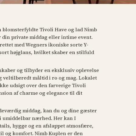
n blomsterfyldte Tivoli Have og lad Nimb
in private middag eller intime event.
drettet med Wegners ikoniske sorte Y-
ort højglans, hvilket skaber en stilfuld
skaber og tilbyder en eksklusiv oplevelse
g veltilberedt måltid i ro og mag. Lokalet
kke udsigt over den farverige Tivoli
nsion af charme og elegance til dit
ndeværdig middag, kan du og dine gæster
r i umiddelbar nærhed. Her kan I
ails, hygge og en afslappet atmosfære,
til og komfort. Nimb Kuplen er den