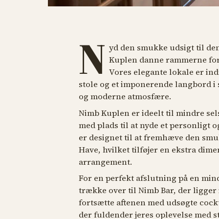
N
yd den smukke udsigt til de
Kuplen danne rammerne for d
Vores elegante lokale er in
stole og et imponerende langbord i s
og moderne atmosfære.
Nimb Kuplen er ideelt til mindre sel
med plads til at nyde et personligt o
er designet til at fremhæve den smu
Have, hvilket tilføjer en ekstra dime
arrangement.
For en perfekt afslutning på en mi
trække over til Nimb Bar, der ligge
fortsætte aftenen med udsøgte cockt
der fuldender jeres oplevelse med s