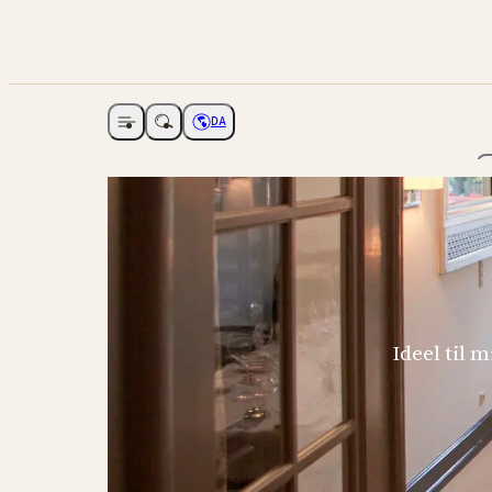
DA
Åbne navigation
Vælg sprog
Ideel til 