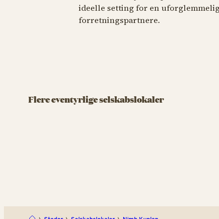
ideelle setting for en uforglemmelig
forretningspartnere.
SELSKABSL
SELSKABSLOKALE
Rasm
Viften
Pand
Flere eventyrlige selskabslokaler
Tivolis cafeteria har muligheder for dig, der
Havens 
ønsker at fejre livets store dage på klassisk
ved Tivo
vis.
Klumps 
Viften