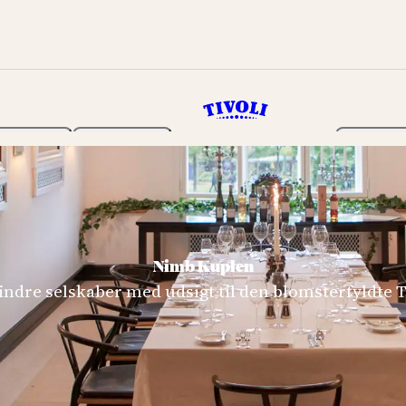
Haven
Program
Billetter
Nimb Kuplen
mindre selskaber med udsigt til den blomsterfyldte T