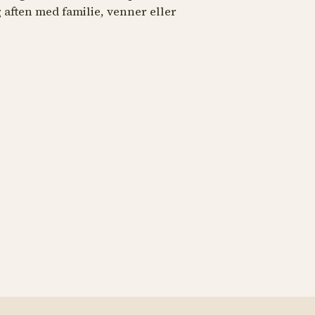
 aften med familie, venner eller
OKALE
SELSKABSLOKALE
us Klumps
ekagehus
Anarkist Bar
yndlingsbjørn Rasmus Klump bor
Inviter til fest med specialøl, der har
lisøen. Kig forbi og prøv Rasmus
og kant.
egne favorit pandekager.
Rasmus Klumps Pandekageh