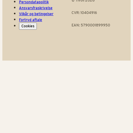
© Tivoli 2026
Persondatapolitik
Ansvarsfraskrivelse
CVR: 10404916
Vilkår og betingelser
Fortryd aftale
EAN: 5790001899950
Cookies