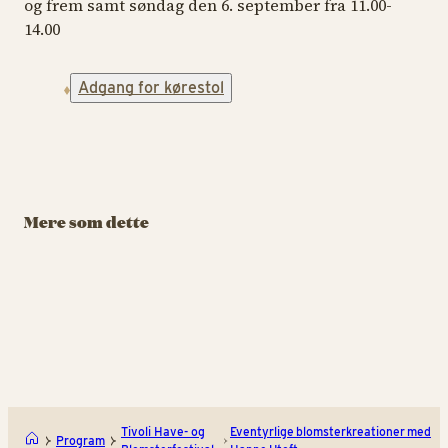
og frem samt søndag den 6. september fra 11.00-
14.00
TIV
Adgang for kørestol
BLO
TIVOLI HAVE- OG
BLOMSTERFESTIVAL
TIVOLI HAVE- OG
B
BLOMSTERFESTIVAL
Et herbarium af
g
Signe Kejlbo
J
Den
Forunderlige
29. august – 13.
29
Have af Charlotte
Mere som dette
september
se
Søeborg
29. august – 13.
september
KØB TIVOLIKORT
Den Drømmende Have af Ch
Et h
Tivoli Have- og
Eventyrlige blomsterkreationer med
Program