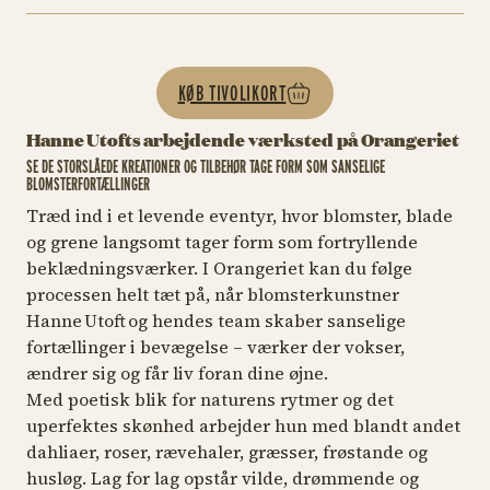
KØB TIVOLIKORT
Hanne Utofts arbejdende værksted på Orangeriet
SE DE STORSLÅEDE KREATIONER OG TILBEHØR TAGE FORM SOM SANSELIGE
BLOMSTERFORTÆLLINGER
Træd ind i et levende eventyr, hvor blomster, blade
og grene langsomt tager form som fortryllende
beklædningsværker. I Orangeriet kan du følge
processen helt tæt på, når blomsterkunstner
Hanne Utoft og hendes team skaber sanselige
fortællinger i bevægelse – værker der vokser,
ændrer sig og får liv foran dine øjne.
Med poetisk blik for naturens rytmer og det
uperfektes skønhed arbejder hun med blandt andet
dahliaer, roser, rævehaler, græsser, frøstande og
husløg. Lag for lag opstår vilde, drømmende og