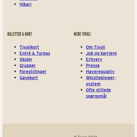
Hikari
BILLETTER & KORT
MERE TIVOLI
Tivolikort
Om Tivoli
Entré & Turpas
Job og karriere
Skoler
Erhverv
Grupper
Presse
Forestillinger
Haveregulativ
Gavekort
Whistleblower-
system
Ofte stillede
spørgsmål