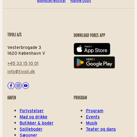
Blomsterfestival
Hanne Utoft
TIVOLI A/S
DOWNLOAD VORES APP
Vesterbrogade 3
App store
1620 København V
+45 33 15 10 01
Play store
info@tivoli.dk
Facebook
Instagram
Youtube
HAVEN
PROGRAM
Forlystelser
Program
Mad og drikke
Events
Butikker & boder
Musik
Spilleboder
Teater og dans
Sæsoner