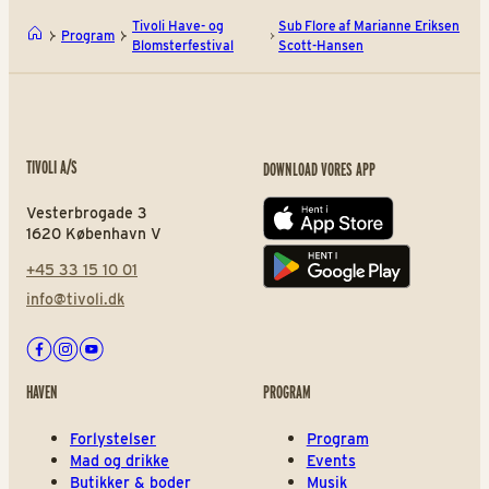
Tivoli Have- og
Sub Flore af Marianne Eriksen
Program
Blomsterfestival
Scott-Hansen
TIVOLI A/S
DOWNLOAD VORES APP
Vesterbrogade 3
App store
1620 København V
+45 33 15 10 01
Play store
info@tivoli.dk
Facebook
Instagram
Youtube
HAVEN
PROGRAM
Forlystelser
Program
Mad og drikke
Events
Butikker & boder
Musik