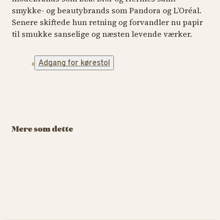
smykke- og beautybrands som Pandora og L’Oréal.
Senere skiftede hun retning og forvandler nu papir
til smukke sanselige og næsten levende værker.
TIV
Adgang for kørestol
BLO
TIVOLI HAVE- OG
BLOMSTERFESTIVAL
TIVOLI HAVE- OG
B
BLOMSTERFESTIVAL
Et herbarium af
g
Signe Kejlbo
J
Den
Forunderlige
29. august – 13.
29
Have af Charlotte
Mere som dette
september
se
Søeborg
29. august – 13.
september
KØB TIVOLIKORT
Den Drømmende Have af Ch
Et h