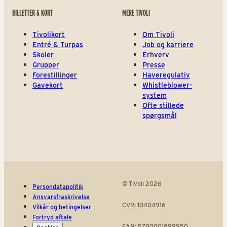
BILLETTER & KORT
MERE TIVOLI
Tivolikort
Om Tivoli
Entré & Turpas
Job og karriere
Skoler
Erhverv
Grupper
Presse
Forestillinger
Haveregulativ
Gavekort
Whistleblower-
system
Ofte stillede
spørgsmål
© Tivoli 2026
Persondatapolitik
Ansvarsfraskrivelse
CVR: 10404916
Vilkår og betingelser
Fortryd aftale
EAN: 5790001899950