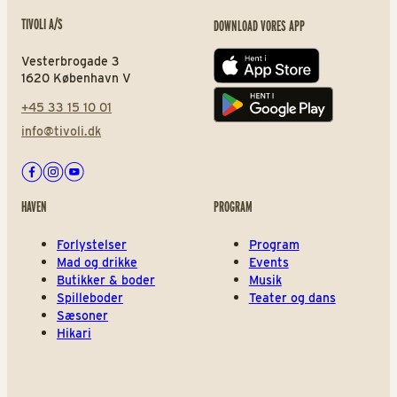
TIVOLI A/S
DOWNLOAD VORES APP
Vesterbrogade 3
App store
1620 København V
+45 33 15 10 01
Play store
info@tivoli.dk
Facebook
Instagram
Youtube
HAVEN
PROGRAM
Forlystelser
Program
Mad og drikke
Events
Butikker & boder
Musik
Spilleboder
Teater og dans
Sæsoner
Hikari