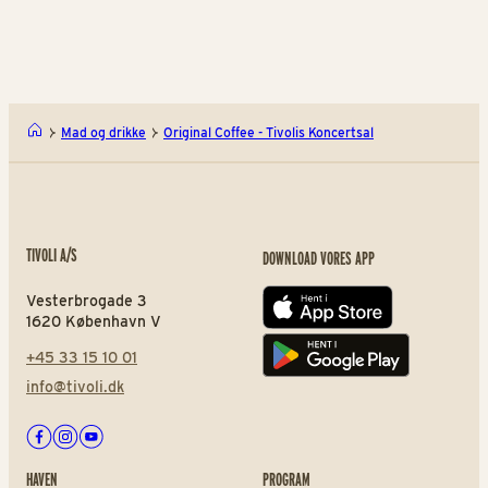
Rasmus Klumps Pandekage
Orig
Mad og drikke
Original Coffee - Tivolis Koncertsal
TIVOLI A/S
DOWNLOAD VORES APP
Vesterbrogade 3
App store
1620 København V
+45 33 15 10 01
Play store
info@tivoli.dk
Facebook
Instagram
Youtube
HAVEN
PROGRAM