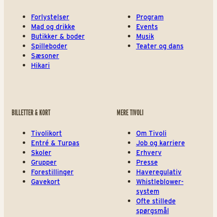
Forlystelser
Program
Mad og drikke
Events
Butikker & boder
Musik
Spilleboder
Teater og dans
Sæsoner
Hikari
BILLETTER & KORT
MERE TIVOLI
Tivolikort
Om Tivoli
Entré & Turpas
Job og karriere
Skoler
Erhverv
Grupper
Presse
Forestillinger
Haveregulativ
Gavekort
Whistleblower-
system
Ofte stillede
spørgsmål