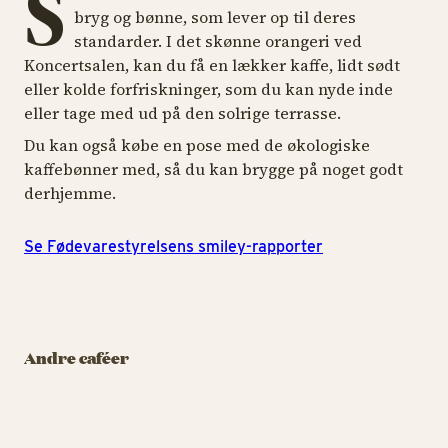
S
bryg og bønne, som lever op til deres
standarder. I det skønne orangeri ved
Koncertsalen, kan du få en lækker kaffe, lidt sødt
eller kolde forfriskninger, som du kan nyde inde
eller tage med ud på den solrige terrasse.
Du kan også købe en pose med de økologiske
kaffebønner med, så du kan brygge på noget godt
derhjemme.
Se Fødevarestyrelsens smiley-rapporter
CAFÉ
CAF
CAFÉ
Original Coffee -
Det Muntre
Or
Rasmus Klumps
Hjørne
P
Andre caféer
Pandekagehus
Baristakaffe af den
Ba
Pandekager i stakkevis
fineste slags
fi