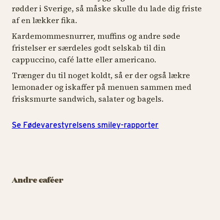
rødder i Sverige, så måske skulle du lade dig friste
af en lækker fika.
Kardemommesnurrer, muffins og andre søde
fristelser er særdeles godt selskab til din
cappuccino, café latte eller americano.
Trænger du til noget koldt, så er der også lækre
lemonader og iskaffer på menuen sammen med
frisksmurte sandwich, salater og bagels.
Se Fødevarestyrelsens smiley-rapporter
CAFÉ
CAF
CAFÉ
Original Coffee -
Det Muntre
Or
Rasmus Klumps
Hjørne
P
Andre caféer
Pandekagehus
Baristakaffe af den
Ba
Pandekager i stakkevis
fineste slags
fi