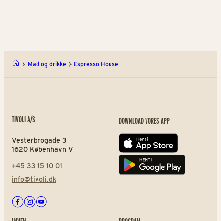
Rasmus Klumps Pandekage
Orig
Mad og drikke
Espresso House
TIVOLI A/S
DOWNLOAD VORES APP
Vesterbrogade 3
App store
1620 København V
+45 33 15 10 01
Play store
info@tivoli.dk
Facebook
Instagram
Youtube