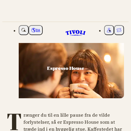
DA
Vælg sprog
Mit Tivoli
Billette
Espresso House
T
rænger du til en lille pause fra de vilde
forlystelser, så er Espresso House som at
træde ind i en hyggelig stue. Kaffestedet har