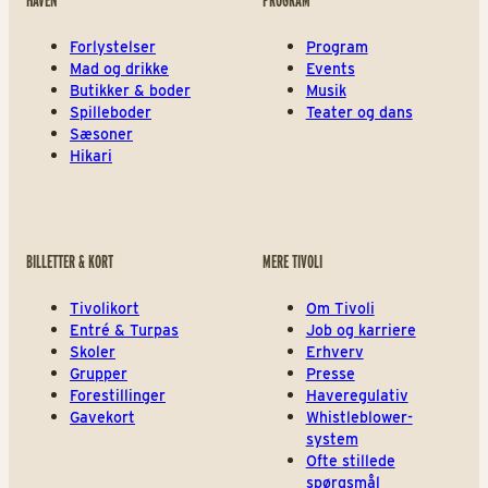
HAVEN
PROGRAM
Forlystelser
Program
Mad og drikke
Events
Butikker & boder
Musik
Spilleboder
Teater og dans
Sæsoner
Hikari
BILLETTER & KORT
MERE TIVOLI
Tivolikort
Om Tivoli
Entré & Turpas
Job og karriere
Skoler
Erhverv
Grupper
Presse
Forestillinger
Haveregulativ
Gavekort
Whistleblower-
system
Ofte stillede
spørgsmål