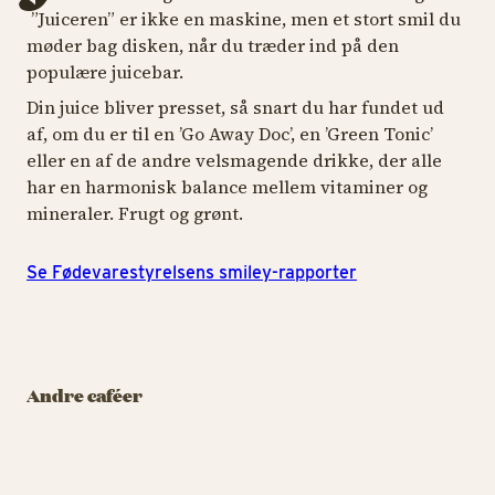
”Juiceren” er ikke en maskine, men et stort smil du
møder bag disken, når du træder ind på den
populære juicebar.
Din juice bliver presset, så snart du har fundet ud
af, om du er til en ’Go Away Doc’, en ’Green Tonic’
eller en af de andre velsmagende drikke, der alle
har en harmonisk balance mellem vitaminer og
mineraler. Frugt og grønt.
Se Fødevarestyrelsens smiley-rapporter
CAFÉ
CAF
CAFÉ
Original Coffee -
Det Muntre
Or
Rasmus Klumps
Hjørne
P
Andre caféer
Pandekagehus
Baristakaffe af den
Ba
Pandekager i stakkevis
fineste slags
fi