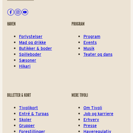
Facebook
Instagram
Youtube
HAVEN
PROGRAM
Forlystelser
Program
Mad og drikke
Events
Butikker & boder
Musik
Spilleboder
Teater og dans
Sæsoner
Hikari
BILLETTER & KORT
MERE TIVOLI
Tivolikort
Om Tivoli
Entré & Turpas
Job og karriere
Skoler
Erhverv
Grupper
Presse
Forestillinger
Haveregulativ