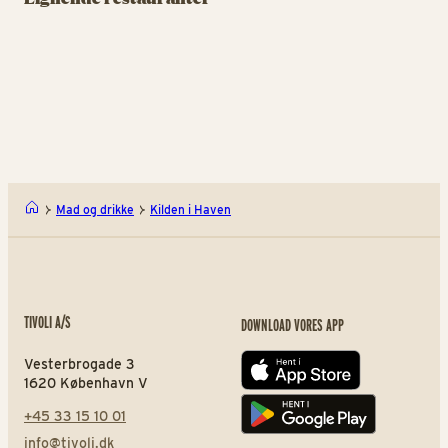
Friskbrygget øl og
180 graders udsigt inden
La
lækkerier fra grillen
forestillingen
br
Apollo Grill og Brew
Ove
Mad og drikke
Kilden i Haven
TIVOLI A/S
DOWNLOAD VORES APP
Vesterbrogade 3
App store
1620 København V
+45 33 15 10 01
Play store
info@tivoli.dk