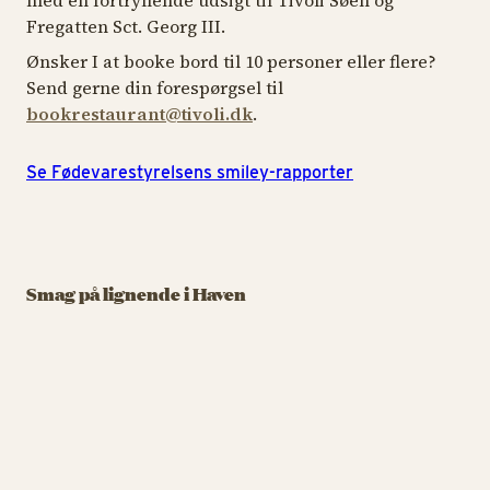
Fregatten Sct. Georg III.
Ønsker I at booke bord til 10 personer eller flere?
Send gerne din forespørgsel til
bookrestaurant@tivoli.dk
.
Se Fødevarestyrelsens smiley-rapporter
RESTAURANT
RESTAURANT
RE
Apollo Grill og
Brew
Over Plænen
M
Smag på lignende i Haven
Friskbrygget øl og
180 graders udsigt inden
La
lækkerier fra grillen
forestillingen
br
Apollo Grill og Brew
Ove