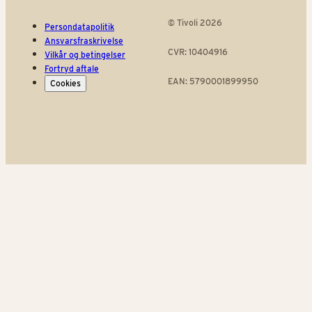
© Tivoli 2026
Persondatapolitik
Ansvarsfraskrivelse
CVR: 10404916
Vilkår og betingelser
Fortryd aftale
EAN: 5790001899950
Cookies