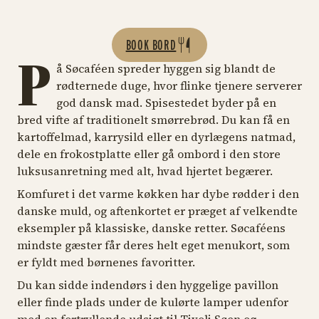
BOOK BORD
P
å Søcaféen spreder hyggen sig blandt de
rødternede duge, hvor flinke tjenere serverer
god dansk mad. Spisestedet byder på en
bred vifte af traditionelt smørrebrød. Du kan få en
kartoffelmad, karrysild eller en dyrlægens natmad,
dele en frokostplatte eller gå ombord i den store
luksusanretning med alt, hvad hjertet begærer.
Komfuret i det varme køkken har dybe rødder i den
danske muld, og aftenkortet er præget af velkendte
eksempler på klassiske, danske retter. Søcaféens
mindste gæster får deres helt eget menukort, som
er fyldt med børnenes favoritter.
Du kan sidde indendørs i den hyggelige pavillon
eller finde plads under de kulørte lamper udenfor
med en fortryllende udsigt til Tivoli Søen og