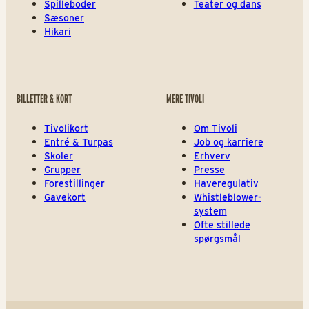
Spilleboder
Teater og dans
Sæsoner
Hikari
BILLETTER & KORT
MERE TIVOLI
Tivolikort
Om Tivoli
Entré & Turpas
Job og karriere
Skoler
Erhverv
Grupper
Presse
Forestillinger
Haveregulativ
Gavekort
Whistleblower-
system
Ofte stillede
spørgsmål