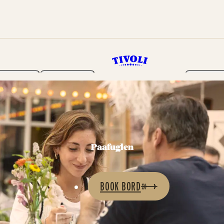
Haven
Program
Billetter
Paafuglen
BOOK BORD