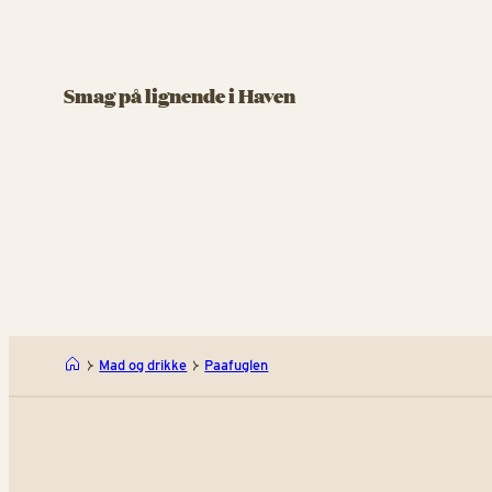
RESTAURANT
RESTAURA
Apollo Grill og Brew
Over
Smag på lignende i Haven
Friskbrygget øl og lækkerier fra grillen
180 grad
Apollo G
Mad og drikke
Paafuglen