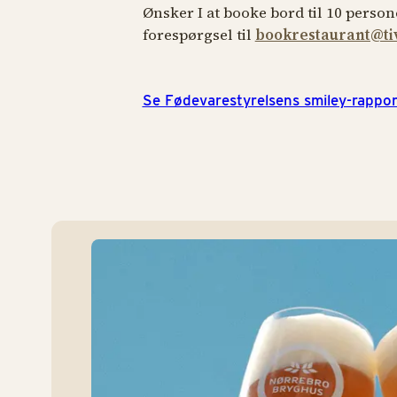
Ønsker I at booke bord til 10 person
forespørgsel til
bookrestaurant@tiv
Se Fødevarestyrelsens smiley-rappor