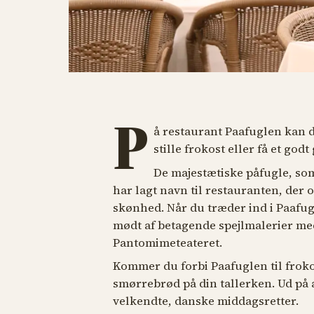
P
å restaurant Paafuglen kan d
stille frokost eller få et godt 
De majestætiske påfugle, som
har lagt navn til restauranten, der 
skønhed. Når du træder ind i Paafug
mødt af betagende spejlmalerier med
Pantomimeteateret.
Kommer du forbi Paafuglen til frokost
smørrebrød på din tallerken. Ud på 
velkendte, danske middagsretter.