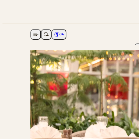
DA
Åbne navigation
Vælg sprog