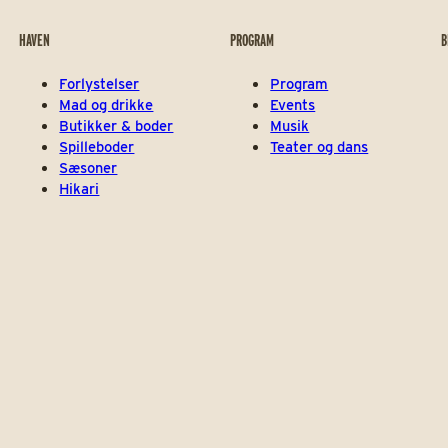
HAVEN
PROGRAM
B
Forlystelser
Program
Mad og drikke
Events
Butikker & boder
Musik
Spilleboder
Teater og dans
Sæsoner
Hikari