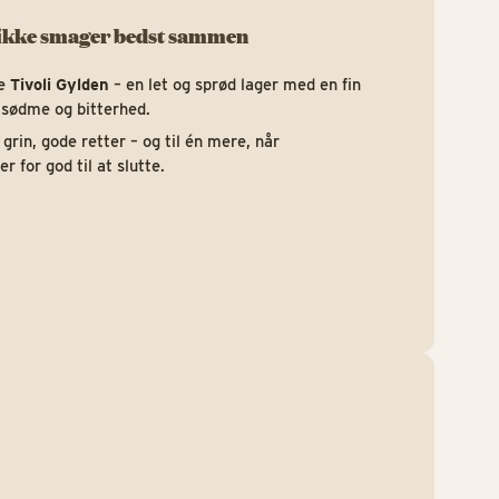
likke smager bedst sammen
ge
Tivoli Gylden
– en let og sprød lager med en fin
 sødme og bitterhed.
 grin, gode retter – og til én mere, når
 for god til at slutte.
https: