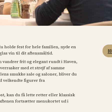
u holde fest for hele familien, nyde en
BO
glas vin til dit aftensmåltid.
 vandrer frit og elegant rundt i Haven,
overrasker med et strejf af samme
lens smukke sale og saloner, bliver du
 velkendte figurer fra
, kan du få lette retter eller klassisk
aftenen fortsætter menukortet ud i