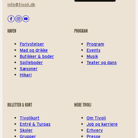
info@tivoli.dk
Facebook
Instagram
Youtube
HAVEN
PROGRAM
Forlystelser
Program
Mad og drikke
Events
Butikker & boder
Musik
Spilleboder
Teater og dans
Sæsoner
Hikari
BILLETTER & KORT
MERE TIVOLI
Tivolikort
Om Tivoli
Entré & Turpas
Job og karriere
Skoler
Erhverv
Grupper
Presse