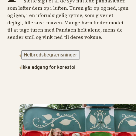
sætte sig i ét af de syv nuttede pandasæder,
som løfter dem op i luften. Turen går op og ned, igen
og igen, i en uforudsigelig rytme, som giver et
dejligt, lille sus i maven. Mange børn finder modet
til at tage turen med Pandaen helt alene, mens de
sender smil og vink ned til deres voksne.
Helbredsbegrænsninger
Ikke adgang for kørestol