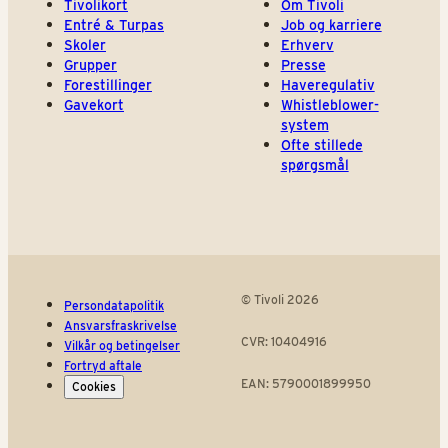
Tivolikort
Om Tivoli
Entré & Turpas
Job og karriere
Skoler
Erhverv
Grupper
Presse
Forestillinger
Haveregulativ
Gavekort
Whistleblower-
system
Ofte stillede
spørgsmål
© Tivoli 2026
Persondatapolitik
Ansvarsfraskrivelse
CVR: 10404916
Vilkår og betingelser
Fortryd aftale
EAN: 5790001899950
Cookies