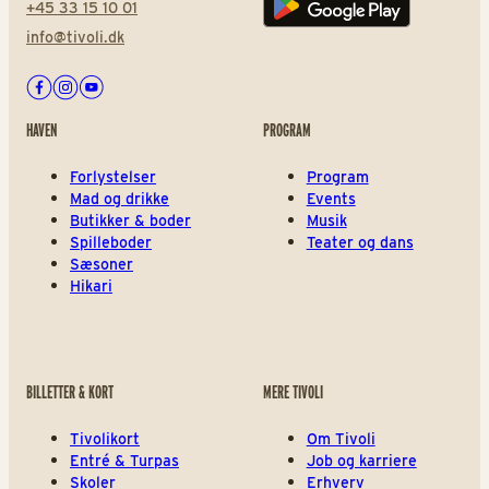
+45 33 15 10 01
Play store
info@tivoli.dk
Facebook
Instagram
Youtube
HAVEN
PROGRAM
Forlystelser
Program
Mad og drikke
Events
Butikker & boder
Musik
Spilleboder
Teater og dans
Sæsoner
Hikari
BILLETTER & KORT
MERE TIVOLI
Tivolikort
Om Tivoli
Entré & Turpas
Job og karriere
Skoler
Erhverv