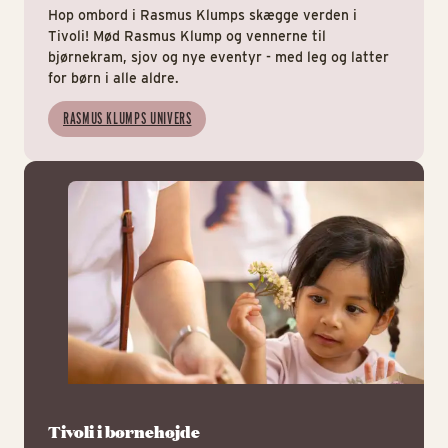
Hop ombord i Rasmus Klumps skægge verden i
Tivoli! Mød Rasmus Klump og vennerne til
bjørnekram, sjov og nye eventyr - med leg og latter
for børn i alle aldre.
RASMUS KLUMPS UNIVERS
Tiv
Tivoli i børnehøjde