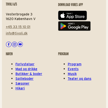
TIVOLI A/S
DOWNLOAD VORES APP
Vesterbrogade 3
App store
1620 København V
+45 33 15 10 01
Play store
info@tivoli.dk
Facebook
Instagram
Youtube
HAVEN
PROGRAM
Forlystelser
Program
Mad og drikke
Events
Butikker & boder
Musik
Spilleboder
Teater og dans
Sæsoner
Hikari